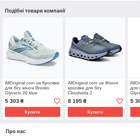
Подібні товари компанії
AllOriginal com ua Кросівки
AllOriginal com ua Жіночі
AllO
для бігу жіночі Brooks
кросівки для бігу
для 
Glycerin 20 blue
Cloudvista 2
Glyc
glass/marina/legion blue
водонепроникні туман/
black
5 303
8 195
5 3
₴
₴
РОЗМІРИ ЗАПИТУЙТЕ
верес РОЗМІРИ
РОЗ
ЗАПИТУЙТЕ
Купити
Купити
Про нас