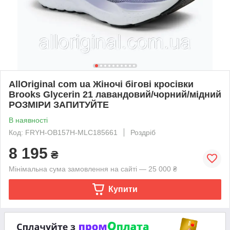
AllOriginal com ua Жіночі бігові кросівки
Brooks Glycerin 21 лавандовий/чорний/мідний
РОЗМІРИ ЗАПИТУЙТЕ
В наявності
Код: FRYH-OB157H-MLC185661
Роздріб
8 195
₴
Мінімальна сума замовлення на сайті — 25 000 ₴
Купити