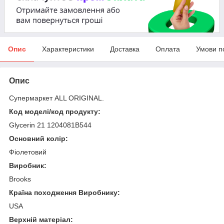
Опис
Характеристики
Доставка
Оплата
Умови п
Опис
Супермаркет ALL ORIGINAL.
Код моделі/код продукту:
Glycerin 21 1204081B544
Основний колір:
Фіолетовий
Виробник:
Brooks
Країна походження Виробнику:
USA
Верхній матеріал: