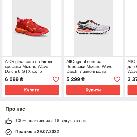
AllOriginal com ua Бігові
AllOriginal com ua
AllO
кросівки Mizuno Wave
Черевики Mizuno Wave
для 
Daichi 8 GTX колір
Daichi 7 жіночі колір
Wave
червоний J1GJ2456
фіолетовий РОЗМІРИ
lant
6 099
5 299
3 3
₴
₴
РОЗМІРИ ЗАПИТУЙТЕ
ЗАПИТУЙТЕ
shad
Купити
Купити
Про нас
100% позитивних з 18 відгуків за рік
Працює з 29.07.2022