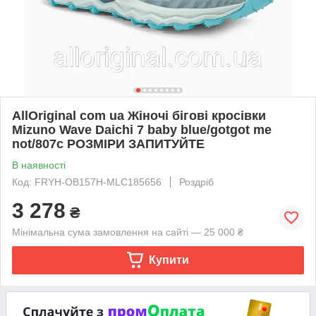
AllOriginal com ua Жіночі бігові кросівки
Mizuno Wave Daichi 7 baby blue/gotgot me
not/807c РОЗМІРИ ЗАПИТУЙТЕ
В наявності
Код: FRYH-OB157H-MLC185656
Роздріб
3 278
₴
Мінімальна сума замовлення на сайті — 25 000 ₴
Купити