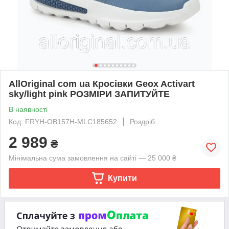
AllOriginal com ua Кросівки Geox Activart
sky/light pink РОЗМІРИ ЗАПИТУЙТЕ
В наявності
Код: FRYH-OB157H-MLC185652
Роздріб
2 989
₴
Мінімальна сума замовлення на сайті — 25 000 ₴
Купити