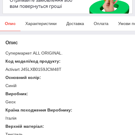
Опис
Характеристики
Доставка
Оплата
Умови п
Опис
Супермаркет ALL ORIGINAL.
Код моделі/код продукту:
Activart J45LXB0159JCM48T
Основний колір:
Синій
Виробник:
Geox
Країна походження Виробнику:
Італія
Верхній матеріал:
Текстиль