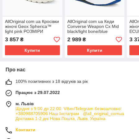
AllOriginal com ua Кросівки
AllOriginal com ua Кеди
AllO
жіночі Geox Spherica™
Converse Weapon Cx Mid
жіно
light pink РОЗМІРИ
black/light bone/blue
ECUB
ЗАПИТУЙТЕ
РОЗМІРИ ЗАПИТУЙТЕ
РОЗ
3 857
2 989
3 3
₴
₴
Купити
Купити
Про нас
100% позитивних з 18 відгуків за рік
Працює з 29.07.2022
м. Львів
Щодня з 9:00 до 22:00. Viber/Telegram безкоштовно:
+380988705906 Наш Інстаграм : @all_original_comua
Доставка 1-2 дні Нова Пошта, Львів, Україна
Контакти