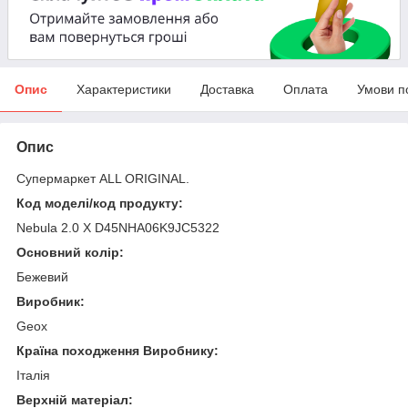
Опис
Характеристики
Доставка
Оплата
Умови п
Опис
Супермаркет ALL ORIGINAL.
Код моделі/код продукту:
Nebula 2.0 X D45NHA06K9JC5322
Основний колір:
Бежевий
Виробник:
Geox
Країна походження Виробнику:
Італія
Верхній матеріал: