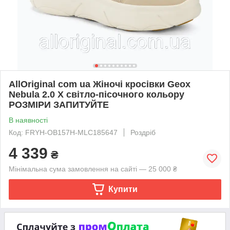
AllOriginal com ua Жіночі кросівки Geox
Nebula 2.0 X світло-пісочного кольору
РОЗМІРИ ЗАПИТУЙТЕ
В наявності
Код: FRYH-OB157H-MLC185647
Роздріб
4 339
₴
Мінімальна сума замовлення на сайті — 25 000 ₴
Купити