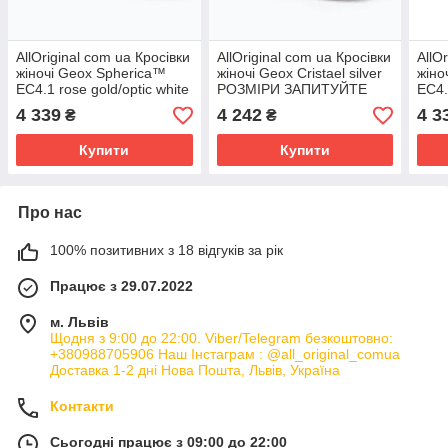
AllOriginal com ua Кросівки
AllOriginal com ua Кросівки
AllO
жіночі Geox Spherica™
жіночі Geox Cristael silver
жіно
EC4.1 rose gold/optic white
РОЗМІРИ ЗАПИТУЙТЕ
EC4.
РОЗМІРИ ЗАПИТУЙТЕ
РОЗ
4 339
4 242
4 3
₴
₴
Купити
Купити
Про нас
100% позитивних з 18 відгуків за рік
Працює з 29.07.2022
м. Львів
Щодня з 9:00 до 22:00. Viber/Telegram безкоштовно:
+380988705906 Наш Інстаграм : @all_original_comua
Доставка 1-2 дні Нова Пошта, Львів, Україна
Контакти
Сьогодні працює з 09:00 до 22:00