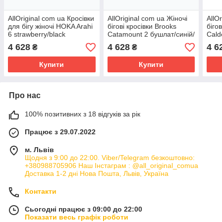
AllOriginal com ua Кросівки
AllOriginal com ua Жіночі
AllO
для бігу жіночі HOKA Arahi
бігові кросівки Brooks
біго
6 strawberry/black
Catamount 2 бушлат/синій/
Cald
РОЗМІРИ ЗАПИТУЙТЕ
рожевий РОЗМІРИ
фіол
4 628
4 628
4 6
₴
₴
ЗАПИТУЙТЕ
РОЗ
Купити
Купити
Про нас
100% позитивних з 18 відгуків за рік
Працює з 29.07.2022
м. Львів
Щодня з 9:00 до 22:00. Viber/Telegram безкоштовно:
+380988705906 Наш Інстаграм : @all_original_comua
Доставка 1-2 дні Нова Пошта, Львів, Україна
Контакти
Сьогодні працює з 09:00 до 22:00
Показати весь графік роботи