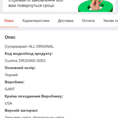
Опис
Характеристики
Доставка
Оплата
Умови п
Опис
Супермаркет ALL ORIGINAL.
Код моделі/код продукту:
Cuzima 29531665-G001
Основний колір:
Чорний
Виробник:
GANT
Країна походження Виробнику:
USA
Верхній матеріал:
Замшева шкіра, Натуральна шкіра