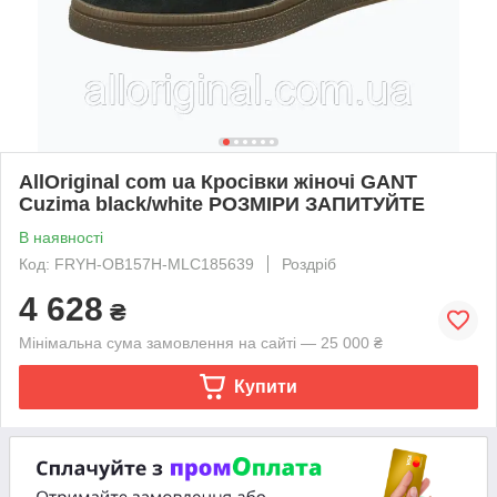
AllOriginal com ua Кросівки жіночі GANT
Cuzima black/white РОЗМІРИ ЗАПИТУЙТЕ
В наявності
Код: FRYH-OB157H-MLC185639
Роздріб
4 628
₴
Мінімальна сума замовлення на сайті — 25 000 ₴
Купити