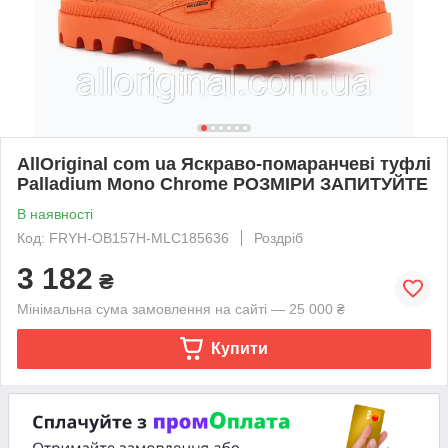
AllOriginal com ua Яскраво-помаранчеві туфлі
Palladium Mono Chrome РОЗМІРИ ЗАПИТУЙТЕ
В наявності
Код: FRYH-OB157H-MLC185636
Роздріб
3 182
₴
Мінімальна сума замовлення на сайті — 25 000 ₴
Купити