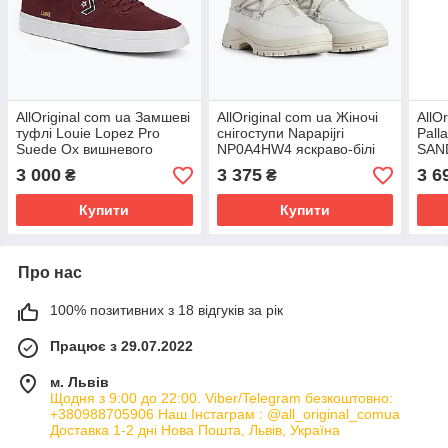
AllOriginal com ua Замшеві
AllOriginal com ua Жіночі
AllO
туфлі Louie Lopez Pro
снігоступи Napapijri
Pall
Suede Ox вишневого
NP0A4HW4 яскраво-білі
SAN
кольору/білого/чорного
РОЗМІРИ ЗАПИТУЙТЕ
колі
3 000
3 375
3 6
₴
₴
кольору РОЗМІРИ
плат
РОЗ
Купити
Купити
Про нас
100% позитивних з 18 відгуків за рік
Працює з 29.07.2022
м. Львів
Щодня з 9:00 до 22:00. Viber/Telegram безкоштовно:
+380988705906 Наш Інстаграм : @all_original_comua
Доставка 1-2 дні Нова Пошта, Львів, Україна