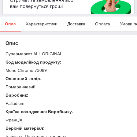
Опис
Характеристики
Доставка
Оплата
Умови п
Опис
Супермаркет ALL ORIGINAL.
Код моделі/код продукту:
Mono Chrome 73089
Основний колір:
Помаранчевий
Виробник:
Palladium
Країна походження Виробнику:
Франція
Верхній матеріал:
Бавовна, Полотняна тканинна