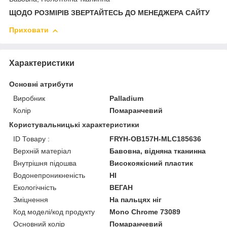
ЩОДО РОЗМІРІВ ЗВЕРТАЙТЕСЬ ДО МЕНЕДЖЕРА САЙТУ
Приховати
Характеристики
Основні атрибути
Виробник
Palladium
Колір
Помаранчевий
Користувальницькі характеристики
ID Товару :
FRYH-OB157H-MLC185636
Верхній матеріал
Бавовна, відняна тканинна
Внутрішня підошва
Високоякісний пластик
Водонепроникненість
HI
Екологічність
ВЕГАН
Зміцнення
На пальцях ніг
Код моделі/код продукту
Mono Chrome 73089
Основний колір
Помаранчевий