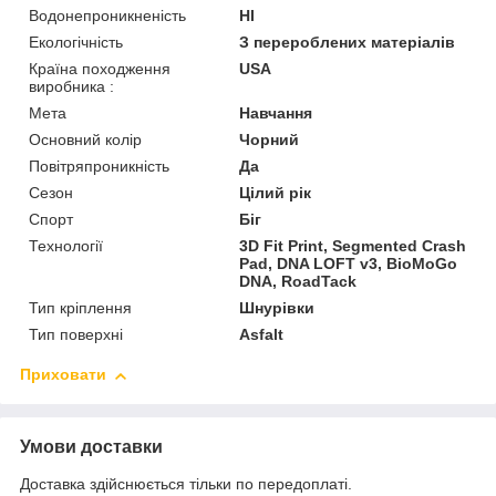
Водонепроникненість
HI
Екологічність
З перероблених матеріалів
Країна походження
USA
виробника :
Мета
Навчання
Основний колір
Чорний
Повітряпроникність
Да
Сезон
Цілий рік
Спорт
Біг
Технології
3D Fit Print, Segmented Crash
Pad, DNA LOFT v3, BioMoGo
DNA, RoadTack
Тип кріплення
Шнурівки
Тип поверхні
Asfalt
Приховати
Умови доставки
Доставка здійснюється тільки по передоплаті.