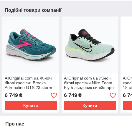
Подібні товари компанії
AllOriginal com ua Жіночі
AllOriginal com ua Жіночі
AllO
бігові кросівки Brooks
бігові кросівки Nike Zoom
крос
Adrenaline GTS 23 storm
Fly 5 льодовик синій/паро-
18 с
blue/pink/aqua РОЗМІРИ
зелений/чорний РОЗМІРИ
сон
6 749
6 749
6 7
₴
₴
ЗАПИТУЙТЕ
ЗАПИТУЙТЕ
ЗАП
Купити
Купити
Про нас