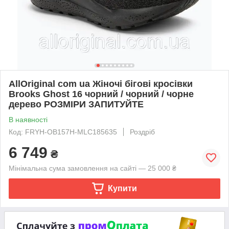
AllOriginal com ua Жіночі бігові кросівки
Brooks Ghost 16 чорний / чорний / чорне
дерево РОЗМІРИ ЗАПИТУЙТЕ
В наявності
Код: FRYH-OB157H-MLC185635
Роздріб
6 749
₴
Мінімальна сума замовлення на сайті — 25 000 ₴
Купити