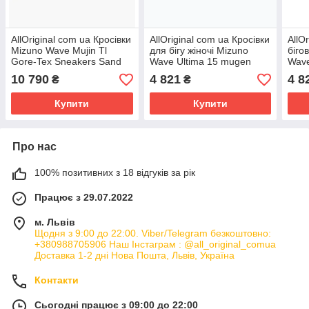
AllOriginal com ua Кросівки
AllOriginal com ua Кросівки
AllO
Mizuno Wave Mujin Tl
для бігу жіночі Mizuno
біго
Gore-Tex Sneakers Sand
Wave Ultima 15 mugen
Wave
White D1GA2373-03
blue/white/glacier lake
річк
10 790
4 821
4 8
₴
₴
РОЗМІРИ ЗАПИТУЙТЕ
РОЗМІРИ
ЗАП
Купити
Купити
Про нас
100% позитивних з 18 відгуків за рік
Працює з 29.07.2022
м. Львів
Щодня з 9:00 до 22:00. Viber/Telegram безкоштовно:
+380988705906 Наш Інстаграм : @all_original_comua
Доставка 1-2 дні Нова Пошта, Львів, Україна
Контакти
Сьогодні працює з 09:00 до 22:00