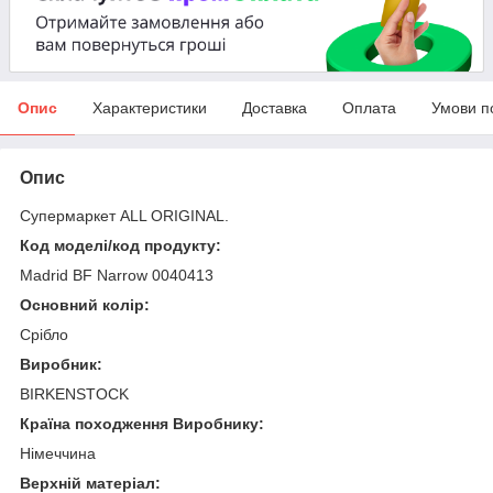
Опис
Характеристики
Доставка
Оплата
Умови п
Опис
Супермаркет ALL ORIGINAL.
Код моделі/код продукту:
Madrid BF Narrow 0040413
Основний колір:
Срібло
Виробник:
BIRKENSTOCK
Країна походження Виробнику:
Німеччина
Верхній матеріал: