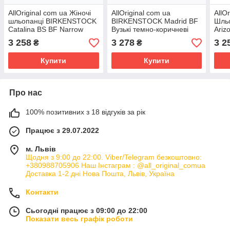
AllOriginal com ua Жіночі
AllOriginal com ua
AllO
шльопанці BIRKENSTOCK
BIRKENSTOCK Madrid BF
Шль
Catalina BS BF Narrow
Вузькі темно-коричневі
Ariz
чорні РОЗМІРИ
шльопанці РОЗМІРИ
кори
3 258
3 278
3 2
₴
₴
ЗАПИТУЙТЕ
ЗАПИТУЙТЕ
ЗАП
Купити
Купити
Про нас
100% позитивних з 18 відгуків за рік
Працює з 29.07.2022
м. Львів
Щодня з 9:00 до 22:00. Viber/Telegram безкоштовно:
+380988705906 Наш Інстаграм : @all_original_comua
Доставка 1-2 дні Нова Пошта, Львів, Україна
Контакти
Сьогодні працює з 09:00 до 22:00
Показати весь графік роботи