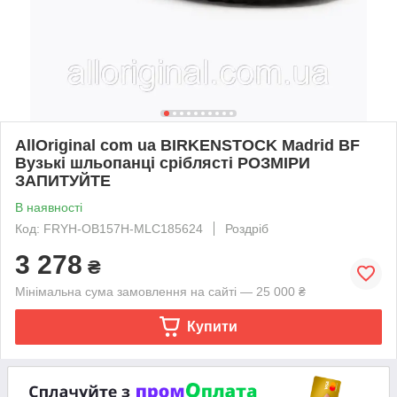
AllOriginal com ua BIRKENSTOCK Madrid BF
Вузькі шльопанці сріблясті РОЗМІРИ
ЗАПИТУЙТЕ
В наявності
Код: FRYH-OB157H-MLC185624
Роздріб
3 278
₴
Мінімальна сума замовлення на сайті — 25 000 ₴
Купити