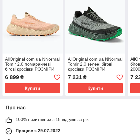
AllOriginal com ua NNormal
AllOriginal com ua NNormal
AllO
Tomir 2.0 помаранчеві
Tomir 2.0 зелені бігові
біго
бігові кросівки РОЗМІРИ
кросівки РОЗМІРИ
2000
ЗАПИТУЙТЕ
ЗАПИТУЙТЕ
РОЗ
6 899
7 231
7 2
₴
₴
Купити
Купити
Про нас
100% позитивних з 18 відгуків за рік
Працює з 29.07.2022