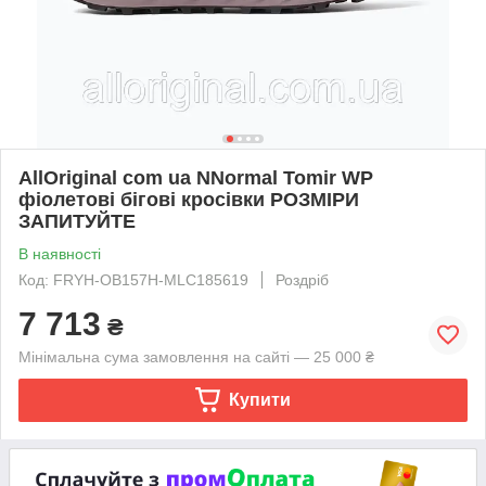
AllOriginal com ua NNormal Tomir WP
фіолетові бігові кросівки РОЗМІРИ
ЗАПИТУЙТЕ
В наявності
Код: FRYH-OB157H-MLC185619
Роздріб
7 713
₴
Мінімальна сума замовлення на сайті — 25 000 ₴
Купити