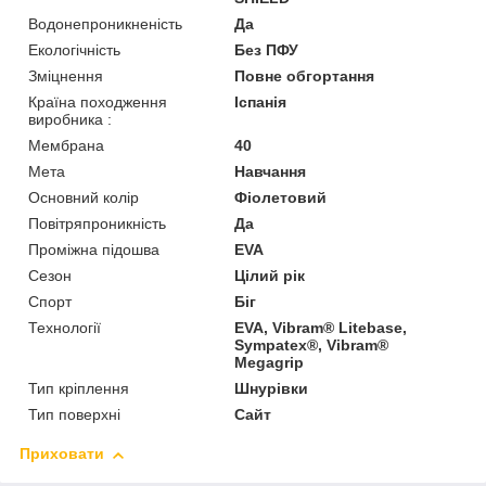
Водонепроникненість
Да
Екологічність
Без ПФУ
Зміцнення
Повне обгортання
Країна походження
Іспанія
виробника :
Мембрана
40
Мета
Навчання
Основний колір
Фіолетовий
Повітряпроникність
Да
Проміжна підошва
EVA
Сезон
Цілий рік
Спорт
Біг
Технології
EVA, Vibram® Litebase,
Sympatex®, Vibram®
Megagrip
Тип кріплення
Шнурівки
Тип поверхні
Сайт
Приховати