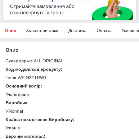
Опис
Характеристики
Доставка
Оплата
Умови п
Опис
Супермаркет ALL ORIGINAL.
Код моделі/код продукту:
Tomir WP N2ZTRW1
Основний колір:
Фіолетовий
Виробник:
NNormal
Країна походження Виробнику:
Іспанія
Верхній матеріал: