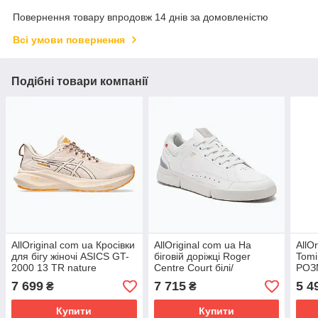
Повернення товару впродовж 14 днів за домовленістю
Всі умови повернення
Подібні товари компанії
AllOriginal com ua Кросівки
AllOriginal com ua На
AllO
для бігу жіночі ASICS GT-
біговій доріжці Roger
Tomi
2000 13 TR nature
Centre Court білі/
РОЗ
bathing/pearl pink
лавандові туфлі РОЗМІРИ
7 699
7 715
5 4
₴
₴
РОЗМІРИ ЗАПИТУЙТЕ
ЗАПИТУЙТЕ
Купити
Купити