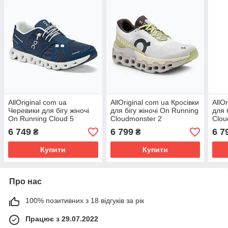
AllOriginal com ua
AllOriginal com ua Кросівки
AllO
Черевики для бігу жіночі
для бігу жіночі On Running
для 
On Running Cloud 5
Cloudmonster 2
Clou
denim/white РОЗМІРИ
undyed/zest РОЗМІРИ
РОЗ
6 749
6 799
6 7
₴
₴
ЗАПИТУЙТЕ
ЗАПИТУЙТЕ
Купити
Купити
Про нас
100% позитивних з 18 відгуків за рік
Працює з 29.07.2022