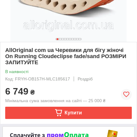
AllOriginal com ua Черевики для бігу жіночі
On Running Cloudeclipse fade/sand РОЗМІРИ
ЗАПИТУЙТЕ
В наявності
Код: FRYH-OB157H-MLC185617
Роздріб
6 749
₴
Мінімальна сума замовлення на сайті — 25 000 ₴
Купити