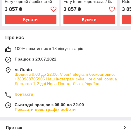
Fury чорний / сріблястий
Fury team королівські / білі
Ride
металік РОЗМІРИ
/ чорні РОЗМІРИ
atom
3 857
3 857
3 8
₴
₴
ЗАПИТУЙТЕ
ЗАПИТУЙТЕ
РОЗ
Купити
Купити
Про нас
100% позитивних з 18 відгуків за рік
Працює з 29.07.2022
м. Львів
Щодня з 9:00 до 22:00. Viber/Telegram безкоштовно:
+380988705906 Наш Інстаграм : @all_original_comua
Доставка 1-2 дні Нова Пошта, Львів, Україна
Контакти
Сьогодні працює з 09:00 до 22:00
Показати весь графік роботи
Про нас