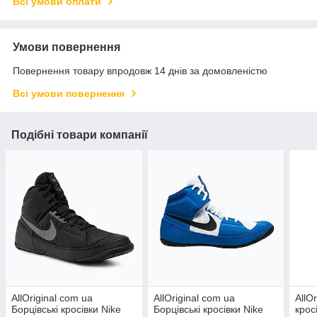
Всі умови оплати
Умови повернення
Повернення товару впродовж 14 днів за домовленістю
Всі умови повернення
Подібні товари компанії
AllOriginal com ua
AllOriginal com ua
AllO
Борцівські кросівки Nike
Борцівські кросівки Nike
крос