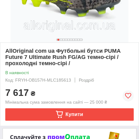
AllOriginal com ua Футбольні бутси PUMA
Future 7 Ultimate Rush FG/AG темно-сірі /
прохолодні темно-сірі /
В наявності
Код: FRYH-OB157H-MLC185613
Роздріб
7 617
₴
Мінімальна сума замовлення на сайті — 25 000 ₴
Купити