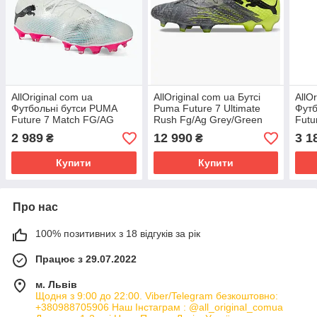
AllOriginal com ua
AllOriginal com ua Бутсі
AllO
Футбольні бутси PUMA
Puma Future 7 Ultimate
Футб
Future 7 Match FG/AG
Rush Fg/Ag Grey/Green
Futu
пума білі / пума чорні /
107828-001 РОЗМІРИ
FG/A
2 989
12 990
3 1
₴
₴
отруйно-рожеві РОЗМІРИ
ЗАПІТУЙТЕ
прох
Купити
Купити
Про нас
100% позитивних з 18 відгуків за рік
Працює з 29.07.2022
м. Львів
Щодня з 9:00 до 22:00. Viber/Telegram безкоштовно:
+380988705906 Наш Інстаграм : @all_original_comua