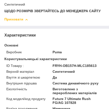
Синтетичний
ЩОДО РОЗМІРІВ ЗВЕРТАЙТЕСЬ ДО МЕНЕДЖЕРА САЙТУ
Приховати
Характеристики
Основні
Виробник
Puma
Користувальницькі характеристики
ID Товару :
FRYH-OB157H-MLC185613
Верхній матеріал
Синтетичний
Взуття зі шкарпеткою
Да
Внутрішня підошва
Система динамічного руху
Екологічність
Виготовлено з
перероблених матеріалів
Код моделі/код продукту
Future 7 Ultimate Rush
FG/AG 107828
Країна походження
Німеччина