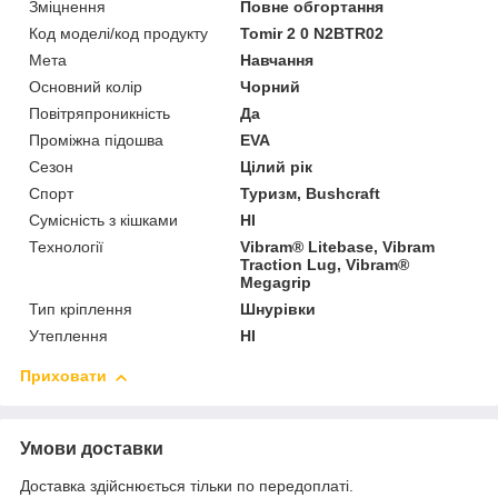
Зміцнення
Повне обгортання
Код моделі/код продукту
Tomir 2 0 N2BTR02
Мета
Навчання
Основний колір
Чорний
Повітряпроникність
Да
Проміжна підошва
EVA
Сезон
Цілий рік
Спорт
Туризм, Bushcraft
Сумісність з кішками
HI
Технології
Vibram® Litebase, Vibram
Traction Lug, Vibram®
Megagrip
Тип кріплення
Шнурівки
Утеплення
HI
Приховати
Умови доставки
Доставка здійснюється тільки по передоплаті.