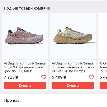
Подібні товари компанії
AllOriginal com ua NNormal
AllOriginal com ua NNormal
AllO
Tomir WP фіолетові бігові
Tomir пісочно-сині кросівки
Tomi
кросівки РОЗМІРИ
РОЗМІРИ ЗАПИТУЙТЕ
РОЗ
ЗАПИТУЙТЕ
7 713
5 499
5 4
₴
₴
Купити
Купити
Про нас