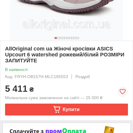
AllOriginal com ua Жіночі кросівки ASICS
Upcourt 6 watershed рожевий/білий РОЗМІРИ
ЗАПИТУЙТЕ
В наявності
Код: FRYH-OB157H-MLC185553
Роздріб
5 411
₴
Мінімальна сума замовлення на сайті — 25 000 ₴
Купити