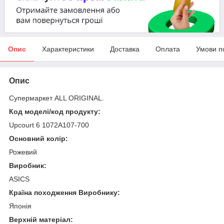
Опис
Характеристики
Доставка
Оплата
Умови п
Опис
Супермаркет ALL ORIGINAL.
Код моделі/код продукту:
Upcourt 6 1072A107-700
Основний колір:
Рожевий
Виробник:
ASICS
Країна походження Виробнику:
Японія
Верхній матеріал: