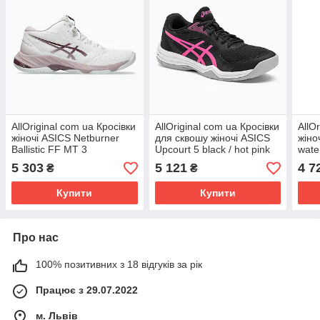
AllOriginal com ua Кросівки
AllOriginal com ua Кросівки
AllO
жіночі ASICS Netburner
для сквошу жіночі ASICS
жіно
Ballistic FF MT 3
Upcourt 5 black / hot pink
wate
white/watershed rose
РОЗМІРИ ЗАПИТУЙТЕ
РОЗ
5 303
5 121
4 7
₴
₴
РОЗМІРИ ЗАПИТУЙТЕ
Купити
Купити
Про нас
100% позитивних з 18 відгуків за рік
Працює з 29.07.2022
м. Львів