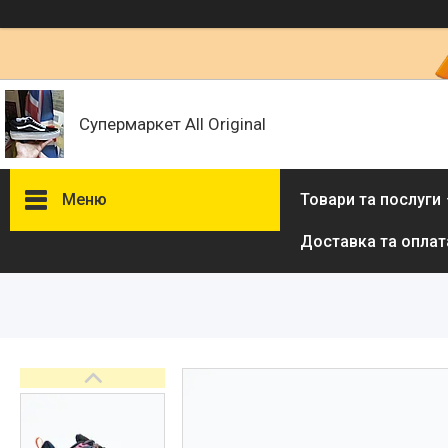
Супермаркет All Original
Меню
Товари та послуги
Доставка та оплат
Товари та послуги :
ВІДГУКИ
Ми в ТікТок :
Ми в Інстаграм :