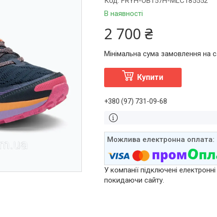
Код:
FRYH-OB157H-MLC185552
В наявності
2 700 ₴
Мінімальна сума замовлення на са
Купити
+380 (97) 731-09-68
У компанії підключені електронні
покидаючи сайту.