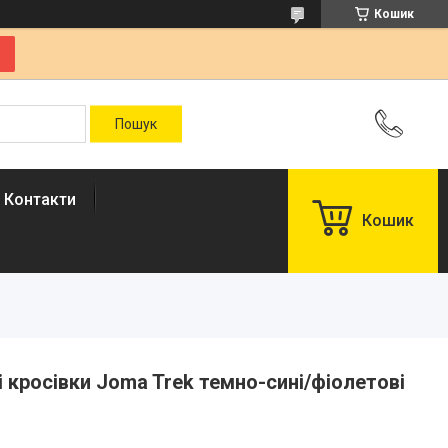
Кошик
Контакти
Кошик
чі кросівки Joma Trek темно-сині/фіолетові