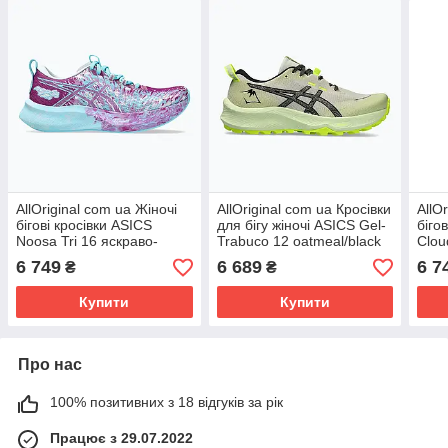
AllOriginal com ua Жіночі
AllOriginal com ua Кросівки
AllO
бігові кросівки ASICS
для бігу жіночі ASICS Gel-
бігов
Noosa Tri 16 яскраво-
Trabuco 12 oatmeal/black
Clou
пурпурні/холодно сірі
РОЗМІРИ ЗАПИТУЙТЕ
біл
6 749
6 689
6 7
₴
₴
РОЗМІРИ ЗАПИТУЙТЕ
Купити
Купити
Про нас
100% позитивних з 18 відгуків за рік
Працює з 29.07.2022