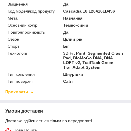
Зміцнення
Да
Код моделі/код продукту
Cascadia 18 1204161B496
Мета
Навчання
Основний колір
Темно-синій
Повітряпроникність
Да
Сезон
Цілий рік
Спорт
Біг
Технології
3D Fit Print, Segmented Crash
Pad, BioMoGo DNA, DNA
LOFT v2, TrailTack Green,
Trail Adapt System
Тип кріплення
Шнурівки
Тип поверхні
Сайт
Приховати
Умови доставки
Доставка здійснюється тільки по передоплаті.
Нова Пошта