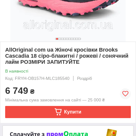
AllOriginal com ua Жіночі кросівки Brooks
Cascadia 18 сіро-блакитні / рожеві / сонячний
лайм РОЗМІРИ ЗАПИТУЙТЕ
В наявності
Код: FRYH-OB157H-MLC185540
Роздріб
6 749
₴
Мінімальна сума замовлення на сайті — 25 000 ₴
Купити