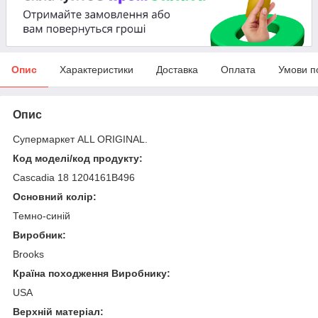
Опис
Характеристики
Доставка
Оплата
Умови п
Опис
Супермаркет ALL ORIGINAL.
Код моделі/код продукту:
Cascadia 18 1204161B496
Основний колір:
Темно-синій
Виробник:
Brooks
Країна походження Виробнику:
USA
Верхній матеріал: