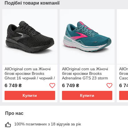
Подібні товари компанії
AllOriginal com ua Жіночі
AllOriginal com ua Жіночі
AllO
бігові кросівки Brooks
бігові кросівки Brooks
біго
Ghost 16 чорний / чорний /
Adrenaline GTS 23 storm
Casc
чорне дерево РОЗМІРИ
blue/pink/aqua РОЗМІРИ
перл
6 749
6 749
6 7
₴
₴
ЗАПИТУЙТЕ
ЗАПИТУЙТЕ
рож
Купити
Купити
Про нас
100% позитивних з 18 відгуків за рік