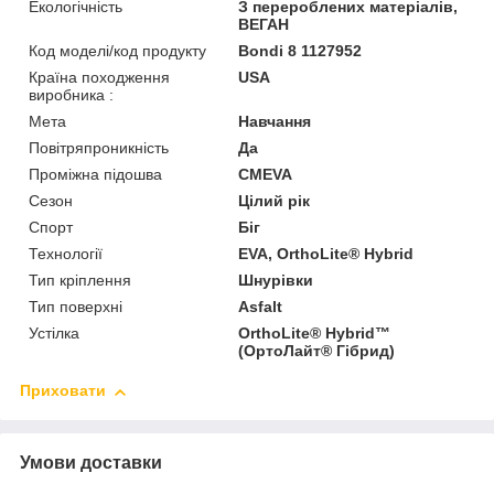
Екологічність
З перероблених матеріалів,
ВЕГАН
Код моделі/код продукту
Bondi 8 1127952
Країна походження
USA
виробника :
Мета
Навчання
Повітряпроникність
Да
Проміжна підошва
CMEVA
Сезон
Цілий рік
Спорт
Біг
Технології
EVA, OrthoLite® Hybrid
Тип кріплення
Шнурівки
Тип поверхні
Asfalt
Устілка
OrthoLite® Hybrid™
(ОртоЛайт® Гібрид)
Приховати
Умови доставки