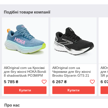
Подібні товари компанії
AllOriginal com ua Кросівкі
AllOriginal com ua
AllO
для бігу жіночі HOKA Bondi
Черевики для бігу жіночі
для 
8 shadow/dusk РОЗМІРИ
Brooks Glycerin GTS 21
SR p
ЗАПИТУЙТЕ
black/grey/white РОЗМІРИ
РОЗ
5 785
6 267
6 0
₴
₴
ЗАПИТУЙТЕ
Купити
Купити
Про нас