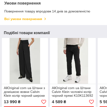
Умови повернення
Повернення товару впродовж 14 днів за домовленістю
Всі умови повернення
Подібні товари компанії
AllOriginal com ua Штани з
AllOriginal com ua Штани
AllO
домішкою вовни Calvin
Calvin Klein чоловічі колір
Calvi
Klein колір чорний широке
чорний прямі K10K113692
чорн
висока посадка РОЗМІРИ
РОЗМІРИ ЗАПИТУЙТЕ
K10
13 990
4 589
5 5
₴
₴
ЗАПИТУЙТЕ
ЗАП