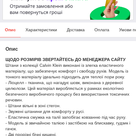
Опис
Характеристики
Доставка
Оплата
Умови п
Опис
ЩОДО РОЗМІРІВ ЗВЕРТАЙТЕСЬ ДО МЕНЕДЖЕРА САЙТУ
Штани з колекції Calvin Klein виконані із злегка еластичного
матеріалу, що забезпечує комфорт і свободу рухів. Модель із
тонкого матеріалу ідеально підходить для теплої пори року.
- Ліоцелл - тканина, що нагадує шовк, виконана з деревної
целюлози. Цей матеріал виробляється у рамках екологічно
безпечного виробничого процесу без використання токсичних
речовин.
- Штани вільні в зоні стегон.
- Звужені штанини для комфорту у русі.
- Еластична смужка на талії запобігає ковзанню під час руху.
- Модель зі звичайною талією і застібкою на блискавку, гудзик і
гачок.
- Дві прорізні бічні кишені.