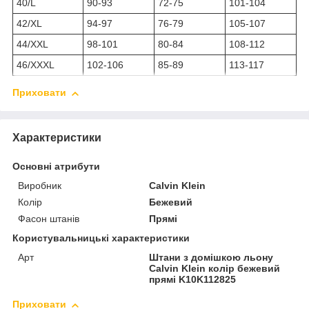
40/L
90-93
72-75
101-104
42/XL
94-97
76-79
105-107
44/XXL
98-101
80-84
108-112
46/XXXL
102-106
85-89
113-117
Приховати
Характеристики
Основні атрибути
Виробник
Calvin Klein
Колір
Бежевий
Фасон штанів
Прямі
Користувальницькі характеристики
Арт
Штани з домішкою льону
Calvin Klein колір бежевий
прямі K10K112825
Приховати