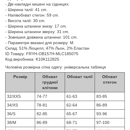
- Дві накладні кишені на сідницях.
- Ширина талії: 41 cm.
- Напівобхват стегон: 59 cm.
- Висота талії: 30 cm.
- Ширина штанини знизу: 17 cm.
- Ширина штанини зверху: 31 cm.
- Зовнішня довжина штанини: 101 cm.
- Параметри вказані для розміру: M.
Склад:
51% Ліоцелл, 47% Льон, 2% Еластан
ID Товару: FRYH-OB157H-MLC185075
Код виробника: K10K112825
Чоловіча розмірна сітка одягу: універсальна таблиця
Розмір
Обхват
Обхват талії
Обхват
грудної
стегон
клітини
32/XXS
74-77
61-63
83-85
34/XS
78-81
62-64
86-89
36/S
82-85
65-67
93-96
38/M
86-89
68-71
97-100