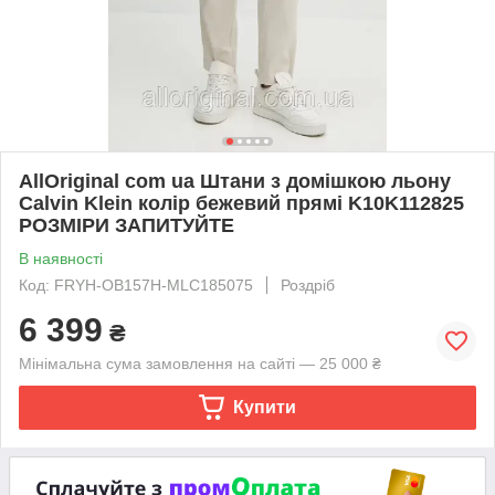
AllOriginal com ua Штани з домішкою льону
Calvin Klein колір бежевий прямі K10K112825
РОЗМІРИ ЗАПИТУЙТЕ
В наявності
Код: FRYH-OB157H-MLC185075
Роздріб
6 399
₴
Мінімальна сума замовлення на сайті — 25 000 ₴
Купити