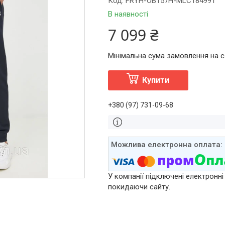
Код:
FRYH-OB157H-MLC184991
В наявності
7 099 ₴
Мінімальна сума замовлення на са
Купити
+380 (97) 731-09-68
У компанії підключені електронні
покидаючи сайту.