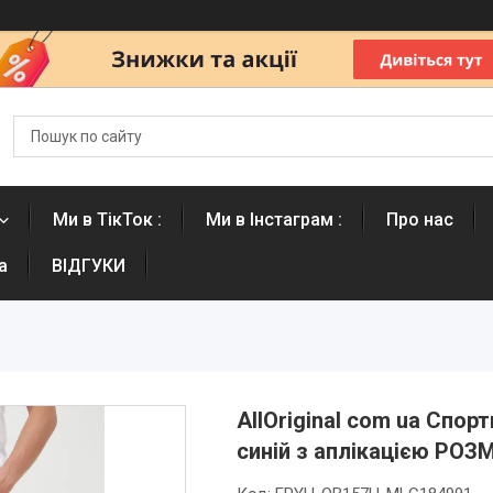
Ми в ТікТок :
Ми в Інстаграм :
Про нас
а
ВІДГУКИ
AllOriginal com ua Спорт
синій з аплікацією РО