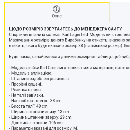
Опис
ЩОДО РОЗМІРІВ ЗВЕРТАЙТЕСЬ ДО МЕНЕДЖЕРА САЙТУ
Спортивні штани із колекції Karl Lagerfeld. Модель виготовлен
Маркування розмірів даного Виробнику на етикетці вказано за 
етикетці якого буде вказано розмір 38 (італійський розмір). Як
Будь ласка, ознайомтеся з даними розмірної таблиці, щоб виб
- Моделі лінійки Karl Care виготовляються з матеріалів, вигот
- Модель з аплікацією.
- Штанини оздоблені резинкою.
- Прорізні кишені.
- Резинка в поясі.
- На талії зав'язки.
- Напівобхват стегон: 38 cm.
- Висота талії: 48 cm.
- Ширина штанини знизу: 13 cm.
- Ширина штанини зверху: 29 cm.
- Довжина штанини: 106 cm.
- Параметри вказані для розміру: M.