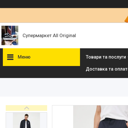
Супермаркет All Original
Меню
Товари та послуги
Доставка та оплат
Товари та послуги :
ВІДГУКИ
Ми в ТікТок :
Ми в Інстаграм :