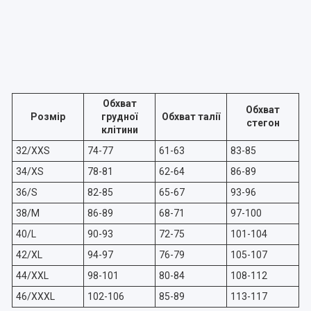
Обхват
Обхват
Розмір
грудної
Обхват талії
стегон
клітини
32/XXS
74-77
61-63
83-85
34/XS
78-81
62-64
86-89
36/S
82-85
65-67
93-96
38/M
86-89
68-71
97-100
40/L
90-93
72-75
101-104
42/XL
94-97
76-79
105-107
44/XXL
98-101
80-84
108-112
46/XXXL
102-106
85-89
113-117