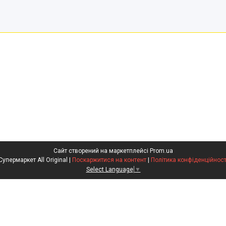
Сайт створений на маркетплейсі
Prom.ua
Супермаркет All Original |
Поскаржитися на контент
|
Політика конфіденційност
Select Language
▼