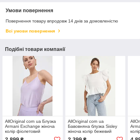
Умови повернення
Повернення товару впродовж 14 днів за домовленістю
Всі умови повернення
Подібні товари компанії
AllOriginal com ua Блузка
AllOriginal com ua
AllO
Armani Exchange жіноча
Бавовняна блузка Sisley
Arma
колір фіолетовий
жіноча колір бежевий
колі
однотонна РОЗМІРИ
однотонна РОЗМІРИ
6DY
2 899
2 399
4 8
₴
₴