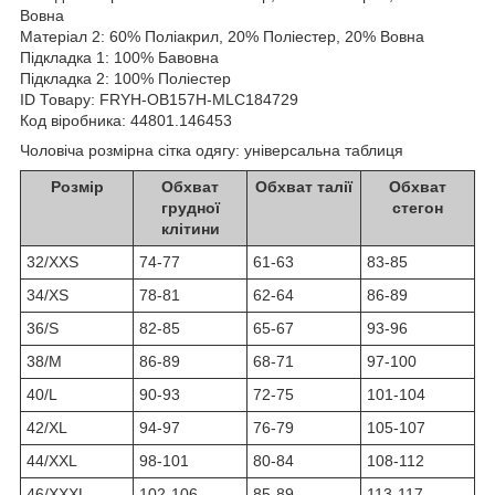
Вовна
Матеріал 2: 60% Поліакрил, 20% Поліестер, 20% Вовна
Підкладка 1: 100% Бавовна
Підкладка 2: 100% Поліестер
ID Товару: FRYH-OB157H-MLC184729
Код віробника: 44801.146453
Чоловіча розмірна сітка одягу: універсальна таблиця
Розмір
Обхват
Обхват талії
Обхват
грудної
стегон
клітини
32/XXS
74-77
61-63
83-85
34/XS
78-81
62-64
86-89
36/S
82-85
65-67
93-96
38/M
86-89
68-71
97-100
40/L
90-93
72-75
101-104
42/XL
94-97
76-79
105-107
44/XXL
98-101
80-84
108-112
46/XXXL
102-106
85-89
113-117