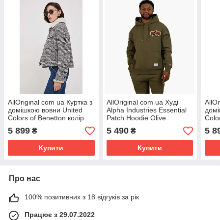
AllOriginal com ua Куртка з
AllOriginal com ua Худі
AllO
домішкою вовни United
Alpha Industries Essential
домі
Colors of Benetton колір
Patch Hoodie Olive
Colo
чорний перехідна
MSA53500C1-GRN
сіри
5 899
5 490
5 8
₴
₴
РОЗМІРИ ЗАПИТУЙТЕ
РОЗМІРИ ЗАПИТУЙТЕ
ЗАП
Купити
Купити
Про нас
100% позитивних з 18 відгуків за рік
Працює з 29.07.2022