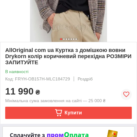
AllOriginal com ua Куртка з домішкою вовни
Drykorn колір коричневий перехідна РОЗМІРИ
ЗАПИТУЙТЕ
В наявності
Код: FRYH-OB157H-MLC184729
Роздріб
11 990
₴
Мінімальна сума замовлення на сайті — 25 000 ₴
Купити