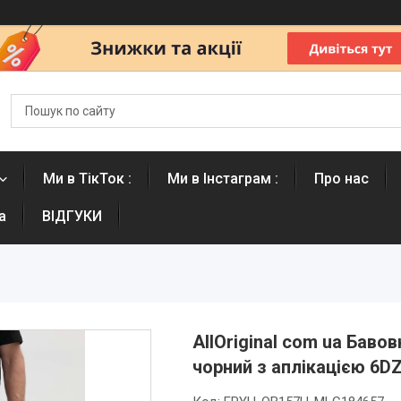
Ми в ТікТок :
Ми в Інстаграм :
Про нас
а
ВІДГУКИ
AllOriginal com ua Баво
чорний з аплікацією 6