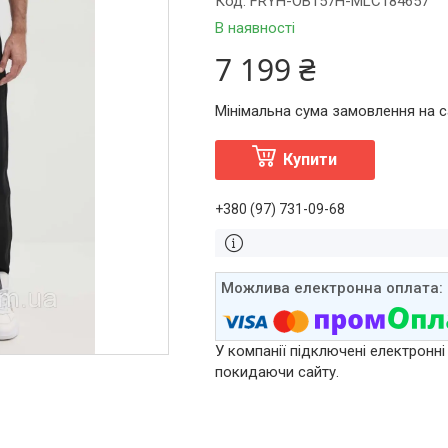
Код:
FRYH-OB157H-MLC184657
В наявності
7 199 ₴
Мінімальна сума замовлення на са
Купити
+380 (97) 731-09-68
У компанії підключені електронні
покидаючи сайту.