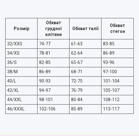
Обхват
Обхват
Розмір
грудної
Обхват талії
стегон
клітини
32/XXS
74-77
61-63
83-85
34/XS
78-81
62-64
86-89
36/S
82-85
65-67
93-96
38/M
86-89
68-71
97-100
40/L
90-93
72-75
101-104
42/XL
94-97
76-79
105-107
44/XXL
98-101
80-84
108-112
46/XXXL
102-106
85-89
113-117