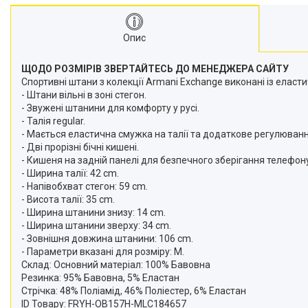
Опис
ЩОДО РОЗМІРІВ ЗВЕРТАЙТЕСЬ ДО МЕНЕДЖЕРА САЙТУ
Спортивні штани з колекції Armani Exchange виконані із еласт
- Штани вільні в зоні стегон.
- Звужені штанини для комфорту у русі.
- Талія regular.
- Мається еластична смужка на талії та додаткове регулюванн
- Дві прорізні бічні кишені.
- Кишеня на задній панелі для безпечного зберігання телефону
- Ширина талії: 42 cm.
- Напівобхват стегон: 59 cm.
- Висота талії: 35 cm.
- Ширина штанини знизу: 14 cm.
- Ширина штанини зверху: 34 cm.
- Зовнішня довжина штанини: 106 cm.
- Параметри вказані для розміру: M.
Склад:
Основний матеріал: 100% Бавовна
Резинка: 95% Бавовна, 5% Еластан
Стрічка: 48% Поліамід, 46% Поліестер, 6% Еластан
ID Товару: FRYH-OB157H-MLC184657