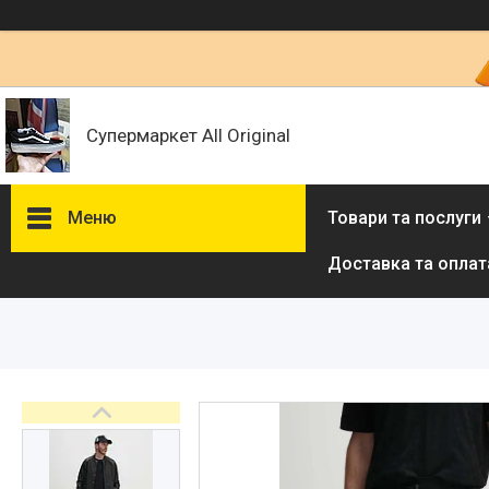
Супермаркет All Original
Меню
Товари та послуги
Доставка та оплат
Товари та послуги :
ВІДГУКИ
Ми в ТікТок :
Ми в Інстаграм :