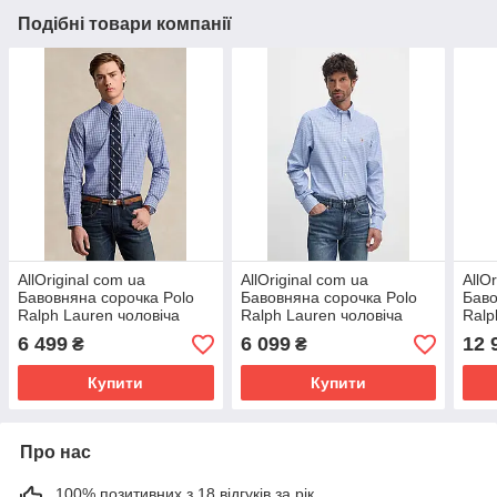
Подібні товари компанії
AllOriginal com ua
AllOriginal com ua
AllO
Бавовняна сорочка Polo
Бавовняна сорочка Polo
Баво
Ralph Lauren чоловіча
Ralph Lauren чоловіча
Ralp
regular комір button-down
regular комір button-down
regu
6 499
6 099
12 
₴
₴
710953702 РОЗМІРИ
712954617 РОЗМІРИ
710
Купити
Купити
Про нас
100% позитивних з 18 відгуків за рік