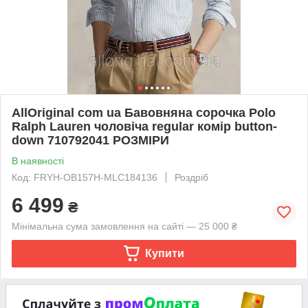
AllOriginal com ua Бавовняна сорочка Polo
Ralph Lauren чоловіча regular комір button-
down 710792041 РОЗМІРИ
В наявності
Код: FRYH-OB157H-MLC184136
Роздріб
6 499
₴
Мінімальна сума замовлення на сайті — 25 000 ₴
Купити