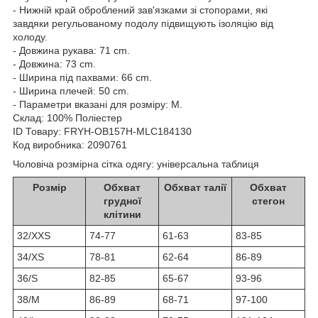
- Нижній край оброблений зав'язками зі стопорами, які
завдяки регульованому подолу підвищують ізоляцію від
холоду.
- Довжина рукава: 71 cm.
- Довжина: 73 cm.
- Ширина під пахвами: 66 cm.
- Ширина плечей: 50 cm.
- Параметри вказані для розміру: M.
Склад:
100% Поліестер
ID Товару: FRYH-OB157H-MLC184130
Код виробника: 2090761
Чоловіча розмірна сітка одягу: універсальна таблиця
Розмір
Обхват
Обхват талії
Обхват
грудної
стегон
клітини
32/XXS
74-77
61-63
83-85
34/XS
78-81
62-64
86-89
36/S
82-85
65-67
93-96
38/M
86-89
68-71
97-100