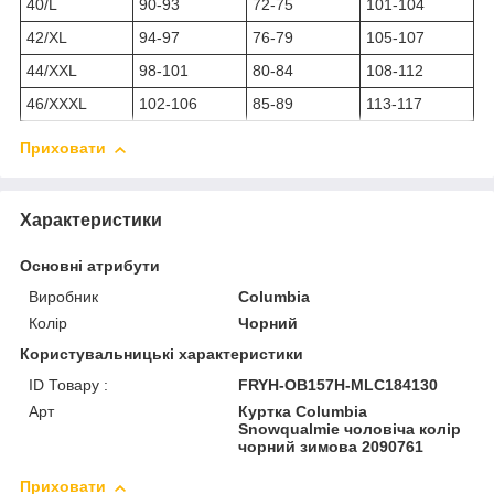
40/L
90-93
72-75
101-104
42/XL
94-97
76-79
105-107
44/XXL
98-101
80-84
108-112
46/XXXL
102-106
85-89
113-117
Приховати
Характеристики
Основні атрибути
Виробник
Columbia
Колір
Чорний
Користувальницькі характеристики
ID Товару :
FRYH-OB157H-MLC184130
Арт
Куртка Columbia
Snowqualmie чоловіча колір
чорний зимова 2090761
Приховати