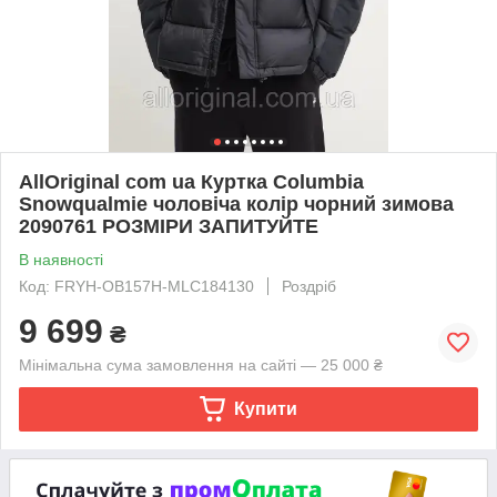
AllOriginal com ua Куртка Columbia
Snowqualmie чоловіча колір чорний зимова
2090761 РОЗМІРИ ЗАПИТУЙТЕ
В наявності
Код: FRYH-OB157H-MLC184130
Роздріб
9 699
₴
Мінімальна сума замовлення на сайті — 25 000 ₴
Купити