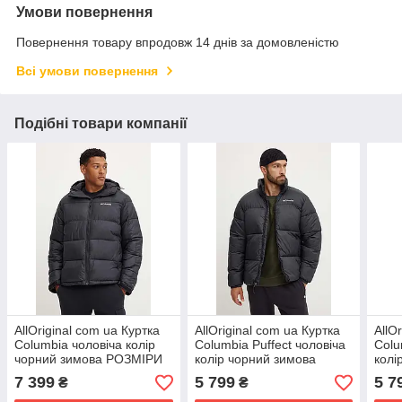
Умови повернення
Повернення товару впродовж 14 днів за домовленістю
Всі умови повернення
Подібні товари компанії
AllOriginal com ua Куртка
AllOriginal com ua Куртка
AllO
Columbia чоловіча колір
Columbia Puffect чоловіча
Colu
чорний зимова РОЗМІРИ
колір чорний зимова
колі
ЗАПИТУЙТЕ
2086861 РОЗМІРИ
208
7 399
5 799
5 7
₴
₴
ЗАПИТУЙТЕ
ЗАП