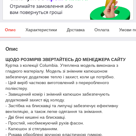
Опис
Характеристики
Доставка
Оплата
Умови п
Опис
ЩОДО РОЗМІРІВ ЗВЕРТАЙТЕСЬ ДО МЕНЕДЖЕРА САЙТУ
Куртка з колекції Columbia. Утеплена модель виконана з
гладкого матеріалу. Модель зі знімним капюшоном
забезпечує додаткове тепло і захист, коли це потрібно.
- Цей виріб частково виготовлений з переробленого
поліестеру.
- Завищений комір і знімний капюшон забезпечують
додатковий захист від холоду.
- Застібка на блискавці та липучці забезпечує ефективну
вентиляцію, а також легке одягання та знімання.
- Дві бічні кишені на блискавці.
- Простий, необмежуючий рухів фасон.
- Капюшон зі стягуванням.
- Рукава оброблені зручною еластичною гумкою.