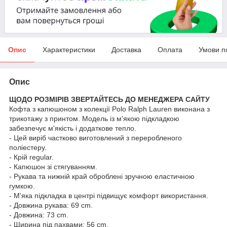
Опис
Характеристики
Доставка
Оплата
Умови п
Опис
ЩОДО РОЗМІРІВ ЗВЕРТАЙТЕСЬ ДО МЕНЕДЖЕРА САЙТУ
Кофта з капюшоном з колекції Polo Ralph Lauren виконана з
трикотажу з принтом. Модель із м'якою підкладкою
забезпечує м'якість і додаткове тепло.
- Цей виріб частково виготовлений з переробленого
поліестеру.
- Крій regular.
- Капюшон зі стягуванням.
- Рукава та нижній край оброблені зручною еластичною
гумкою.
- М'яка підкладка в центрі підвищує комфорт використання.
- Довжина рукава: 69 cm.
- Довжина: 73 cm.
- Ширина під пахвами: 56 cm.