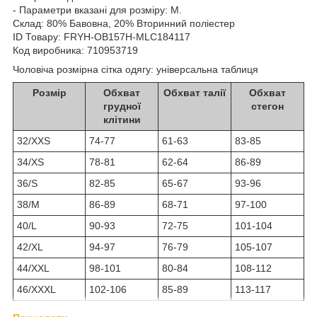
- Параметри вказані для розміру: M.
Склад:
80% Бавовна, 20% Вторинний поліестер
ID Товару: FRYH-OB157H-MLC184117
Код виробника: 710953719
Чоловіча розмірна сітка одягу: універсальна таблиця
Розмір
Обхват
Обхват талії
Обхват
грудної
стегон
клітини
32/XXS
74-77
61-63
83-85
34/XS
78-81
62-64
86-89
36/S
82-85
65-67
93-96
38/M
86-89
68-71
97-100
40/L
90-93
72-75
101-104
42/XL
94-97
76-79
105-107
44/XXL
98-101
80-84
108-112
46/XXXL
102-106
85-89
113-117