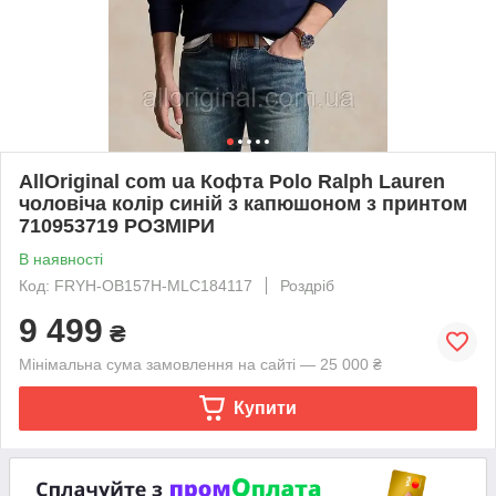
AllOriginal com ua Кофта Polo Ralph Lauren
чоловіча колір синій з капюшоном з принтом
710953719 РОЗМІРИ
В наявності
Код: FRYH-OB157H-MLC184117
Роздріб
9 499
₴
Мінімальна сума замовлення на сайті — 25 000 ₴
Купити