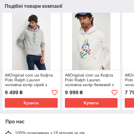
Подібні товари компанії
AllOriginal com ua Кофта
AllOriginal com ua Кофта
AllO
Polo Ralph Lauren
Polo Ralph Lauren
Polo
чоловіча колір сірий з
чоловіча колір бежевий з
чоло
капюшоном з принтом
капюшоном з принтом
кап
9 499
9 999
7 7
₴
₴
710953719 РОЗМІРИ
РОЗМІРИ ЗАПИТУЙТЕ
710
Купити
Купити
Про нас
100% позитивних з 18 відгуків за рік