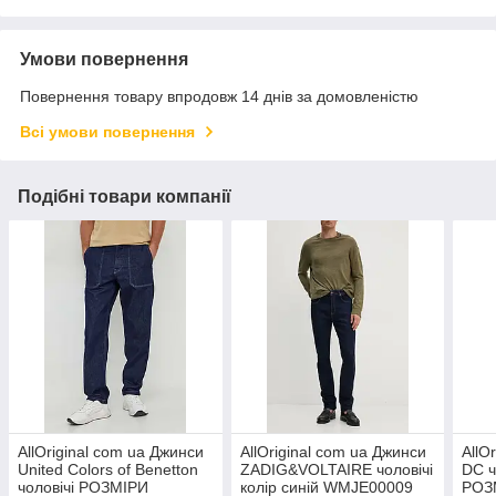
Умови повернення
Повернення товару впродовж 14 днів за домовленістю
Всі умови повернення
Подібні товари компанії
AllOriginal com ua Джинси
AllOriginal com ua Джинси
AllO
United Colors of Benetton
ZADIG&VOLTAIRE чоловічі
DC ч
чоловічі РОЗМІРИ
колір синій WMJE00009
РОЗ