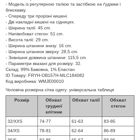
- Модель із регулярною талією та застібкою на ґудзики і
блискавку.
- Спереду три прорізні кишені.
- Дві накладні кишені на сідницях.
- Ширина талії: 45 cm.
- Напівобхват стегон: 51 cm.
- Висота талії: 29 cm.
- Ширина штанини знизу: 16 cm.
- Ширина штанини зверху: 28,5 cm.
- Зовнішня довжина штанини: 115,5 cm.
- Параметри вказані для розміру: 32.
Склад:
99% Бавовна, 1% Еластан
ID Товару: FRYH-OB157H-MLC184082
Код виробника: WMJE00010
Чоловіча розмірна сітка одягу: універсальна таблиця
Розмір
Обхват
Обхват талії
Обхват
грудної
стегон
клітини
32/XXS
74-77
61-63
83-85
34/XS
78-81
62-64
86-89