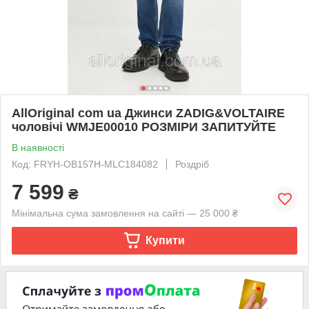
AllOriginal com ua Джинси ZADIG&VOLTAIRE
чоловічі WMJE00010 РОЗМІРИ ЗАПИТУЙТЕ
В наявності
Код: FRYH-OB157H-MLC184082
Роздріб
7 599
₴
Мінімальна сума замовлення на сайті — 25 000 ₴
Купити