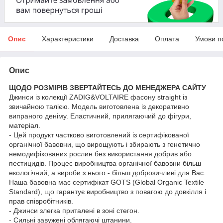
Опис
Характеристики
Доставка
Оплата
Умови п
Опис
ЩОДО РОЗМІРІВ ЗВЕРТАЙТЕСЬ ДО МЕНЕДЖЕРА САЙТУ
Джинси із колекції ZADIG&VOLTAIRE фасону straight із
звичайною талією. Модель виготовлена із декоративно
випраного деніму. Еластичний, прилягаючий до фігури,
матеріал.
- Цей продукт частково виготовлений із сертифікованої
органічної бавовни, що вирощують і збирають з генетично
немодифікованих рослин без використання добрив або
пестицидів. Процес виробництва органічної бавовни більш
екологічний, а вироби з нього - більш доброзичливі для Вас.
Наша бавовна має сертифікат GOTS (Global Organic Textile
Standard), що гарантує виробництво з повагою до довкілля і
прав співробітників.
- Джинси злегка приталені в зоні стегон.
- Сильні завужені облягаючі штанини.