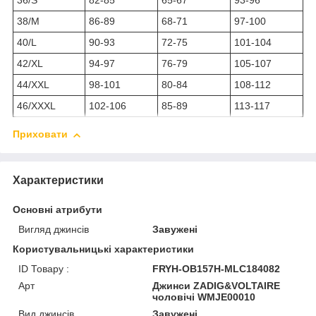
36/S
82-85
65-67
93-96
38/M
86-89
68-71
97-100
40/L
90-93
72-75
101-104
42/XL
94-97
76-79
105-107
44/XXL
98-101
80-84
108-112
46/XXXL
102-106
85-89
113-117
Приховати
Характеристики
Основні атрибути
Вигляд джинсів
Завужені
Користувальницькі характеристики
ID Товару :
FRYH-OB157H-MLC184082
Арт
Джинси ZADIG&VOLTAIRE
чоловічі WMJE00010
Вид джинсів
Завужені