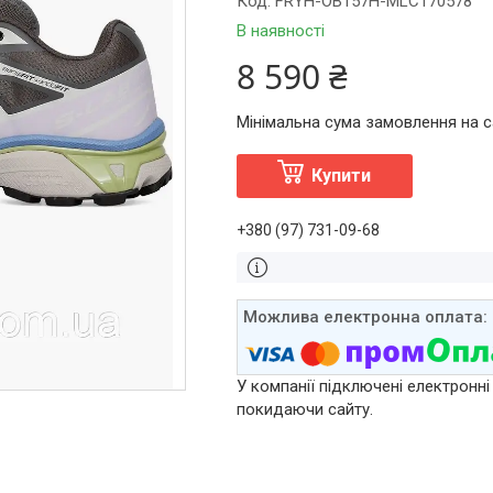
Код:
FRYH-OB157H-MLC170578
В наявності
8 590 ₴
Мінімальна сума замовлення на са
Купити
+380 (97) 731-09-68
У компанії підключені електронні
покидаючи сайту.