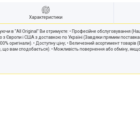
Характеристики
ючи в "All Original" Ви отримуєте: • Професійне обслуговування (
ію з Європи і США з доставкою по Україні (Завдяки прямим постав
и 100% оригінали). • Доступну ціну; • Величезний асортимент товарів
те, що вам сподобається). • Можливість повернення або обміну, якщ