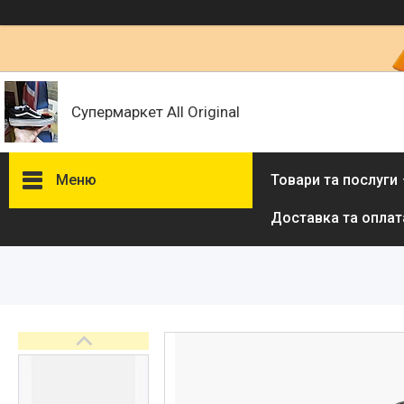
Супермаркет All Original
Меню
Товари та послуги
Доставка та оплат
Товари та послуги :
ВІДГУКИ
Ми в ТікТок :
Ми в Інстаграм :