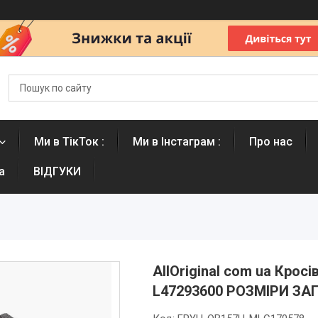
Ми в ТікТок :
Ми в Інстаграм :
Про нас
а
ВІДГУКИ
AllOriginal com ua Крос
L47293600 РОЗМІРИ З