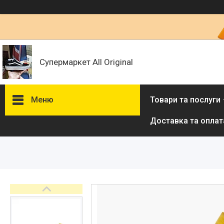
Супермаркет All Original
Меню
Товари та послуги
Доставка та оплат
Товари та послуги :
ВІДГУКИ
Ми в ТікТок :
Ми в Інстаграм :