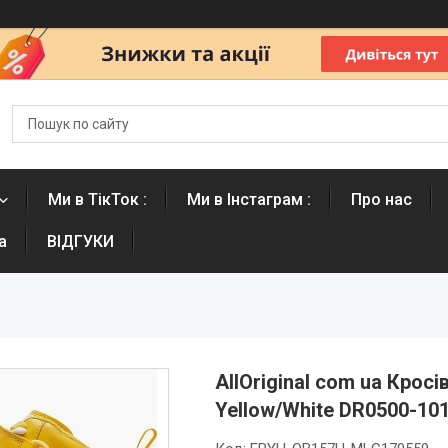
Ми в ТікТок :
Ми в Інстаграм :
Про нас
а
ВІДГУКИ
AllOriginal com ua Кросі
Yellow/White DR0500-10