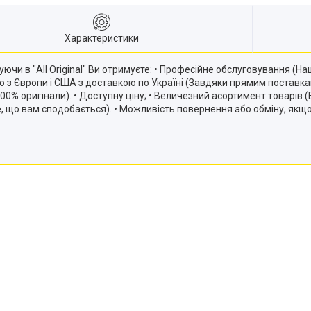
Характеристики
ючи в "All Original" Ви отримуєте: • Професійне обслуговування (
ію з Європи і США з доставкою по Україні (Завдяки прямим постав
и 100% оригінали). • Доступну ціну; • Величезний асортимент товарів
те, що вам сподобається). • Можливість повернення або обміну, якщ