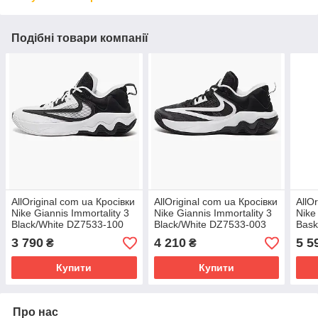
Подібні товари компанії
AllOriginal com ua Кросівки
AllOriginal com ua Кросівки
AllO
Nike Giannis Immortality 3
Nike Giannis Immortality 3
Nike
Black/White DZ7533-100
Black/White DZ7533-003
Bask
РОЗМІРИ ЗАПИТУЙТЕ
РОЗМІРИ ЗАПИТУЙТЕ
Whit
3 790
4 210
5 5
₴
₴
РОЗ
Купити
Купити
Про нас