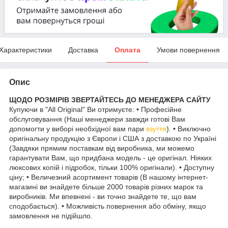
Характеристики
Доставка
Оплата
Умови повернення
Опис
ЩОДО РОЗМІРІВ ЗВЕРТАЙТЕСЬ ДО МЕНЕДЖЕРА САЙТУ
Купуючи в "All Original" Ви отримуєте: • Професійне
обслуговування (Наші менеджери завжди готові Вам
допомогти у виборі необхідної вам пари
взуття
). • Виключно
оригінальну продукцію з Європи і США з доставкою по Україні
(Завдяки прямим поставкам від виробника, ми можемо
гарантувати Вам, що придбана модель - це оригінал. Ніяких
люксових копій і підробок, тільки 100% оригінали). • Доступну
ціну; • Величезний асортимент товарів (В нашому інтернет-
магазині ви знайдете більше 2000 товарів різних марок та
виробників. Ми впевнені - ви точно знайдете те, що вам
сподобається). • Можливість повернення або обміну, якщо
замовлення не підійшло.