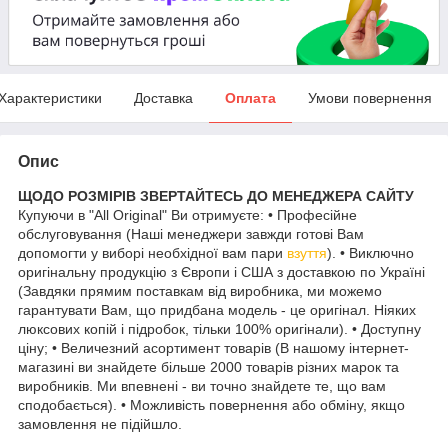
Характеристики
Доставка
Оплата
Умови повернення
Опис
ЩОДО РОЗМІРІВ ЗВЕРТАЙТЕСЬ ДО МЕНЕДЖЕРА САЙТУ
Купуючи в "All Original" Ви отримуєте: • Професійне
обслуговування (Наші менеджери завжди готові Вам
допомогти у виборі необхідної вам пари
взуття
). • Виключно
оригінальну продукцію з Європи і США з доставкою по Україні
(Завдяки прямим поставкам від виробника, ми можемо
гарантувати Вам, що придбана модель - це оригінал. Ніяких
люксових копій і підробок, тільки 100% оригінали). • Доступну
ціну; • Величезний асортимент товарів (В нашому інтернет-
магазині ви знайдете більше 2000 товарів різних марок та
виробників. Ми впевнені - ви точно знайдете те, що вам
сподобається). • Можливість повернення або обміну, якщо
замовлення не підійшло.