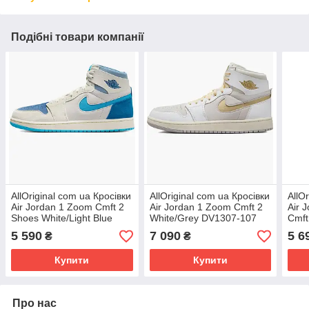
Подібні товари компанії
AllOriginal com ua Кросівки
AllOriginal com ua Кросівки
AllO
Air Jordan 1 Zoom Cmft 2
Air Jordan 1 Zoom Cmft 2
Air 
Shoes White/Light Blue
White/Grey DV1307-107
Cmft
DV1307-104 РОЗМІРИ
РОЗМІРИ ЗАПИТУЙТЕ
DV1
5 590
7 090
5 6
₴
₴
ЗАПИТУЙТЕ
ЗАП
Купити
Купити
Про нас