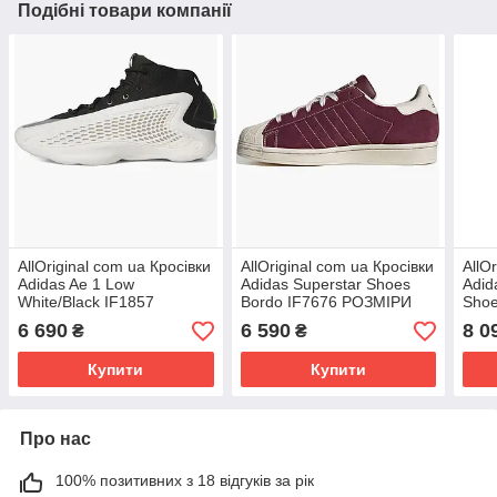
Подібні товари компанії
AllOriginal com ua Кросівки
AllOriginal com ua Кросівки
AllO
Adidas Ae 1 Low
Adidas Superstar Shoes
Adid
White/Black IF1857
Bordo IF7676 РОЗМІРИ
Shoe
РОЗМІРИ ЗАПИТУЙТЕ
ЗАПИТУЙТЕ
РОЗ
6 690
6 590
8 0
₴
₴
Купити
Купити
Про нас
100% позитивних з 18 відгуків за рік