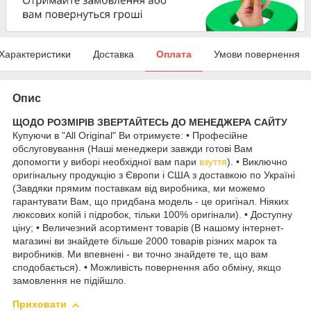
Характеристики
Доставка
Оплата
Умови повернення
Опис
ЩОДО РОЗМІРІВ ЗВЕРТАЙТЕСЬ ДО МЕНЕДЖЕРА САЙТУ
Купуючи в "All Original" Ви отримуєте: • Професійне
обслуговування (Наші менеджери завжди готові Вам
допомогти у виборі необхідної вам пари
взуття
). • Виключно
оригінальну продукцію з Європи і США з доставкою по Україні
(Завдяки прямим поставкам від виробника, ми можемо
гарантувати Вам, що придбана модель - це оригінал. Ніяких
люксових копій і підробок, тільки 100% оригінали). • Доступну
ціну; • Величезний асортимент товарів (В нашому інтернет-
магазині ви знайдете більше 2000 товарів різних марок та
виробників. Ми впевнені - ви точно знайдете те, що вам
сподобається). • Можливість повернення або обміну, якщо
замовлення не підійшло.
Приховати