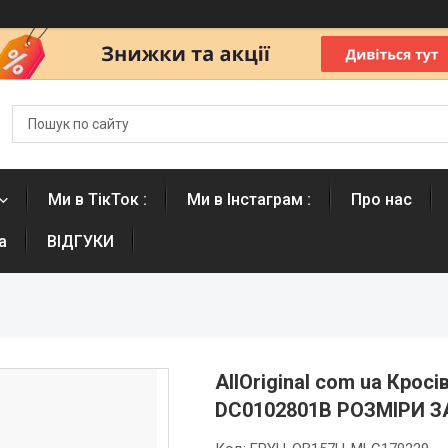
Ми в ТікТок :
Ми в Інстаграм :
Про нас
а
ВІДГУКИ
AllOriginal com ua Кросі
DC0102801B РОЗМІРИ 