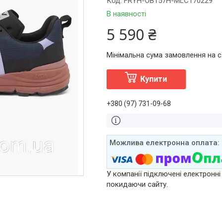
Код:
FRYH-OB157H-MLC170229
В наявності
5 590 ₴
Мінімальна сума замовлення на са
Купити
+380 (97) 731-09-68
У компанії підключені електронні
покидаючи сайту.