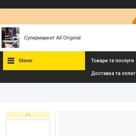
Супермаркет All Original
Меню
Товари та послуги
Доставка та оплат
Товари та послуги :
ВІДГУКИ
Ми в ТікТок :
Ми в Інстаграм :