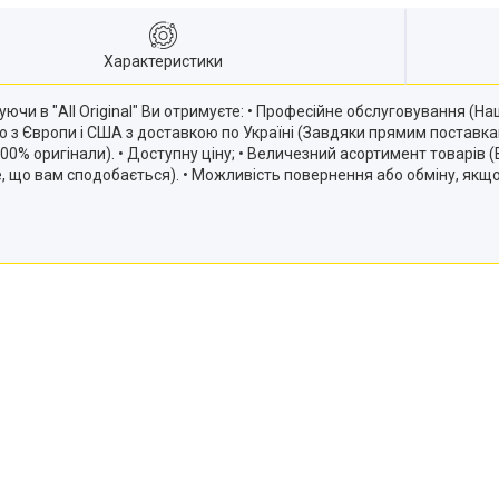
Характеристики
ючи в "All Original" Ви отримуєте: • Професійне обслуговування (
ію з Європи і США з доставкою по Україні (Завдяки прямим постав
и 100% оригінали). • Доступну ціну; • Величезний асортимент товарів
те, що вам сподобається). • Можливість повернення або обміну, якщ