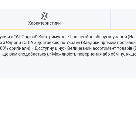
Характеристики
ючи в "All Original" Ви отримуєте: • Професійне обслуговування (
ію з Європи і США з доставкою по Україні (Завдяки прямим постав
и 100% оригінали). • Доступну ціну; • Величезний асортимент товарів
те, що вам сподобається). • Можливість повернення або обміну, якщ