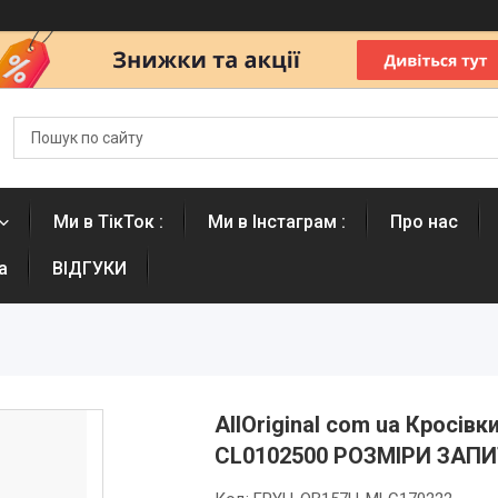
Ми в ТікТок :
Ми в Інстаграм :
Про нас
а
ВІДГУКИ
AllOriginal com ua Кросівк
CL0102500 РОЗМІРИ ЗАП