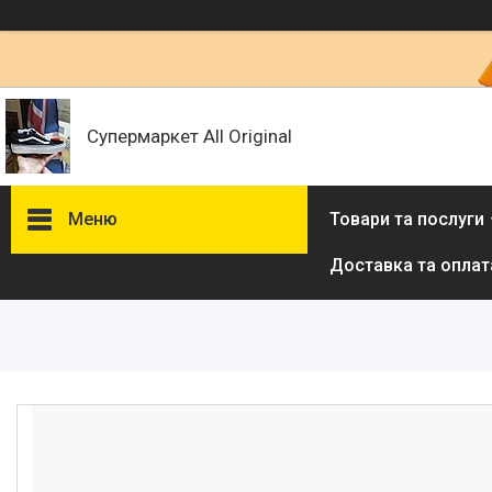
Супермаркет All Original
Меню
Товари та послуги
Доставка та оплат
Товари та послуги :
ВІДГУКИ
Ми в ТікТок :
Ми в Інстаграм :