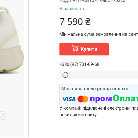
Код:
FRYH-OB157H-MLC170222
В наявності
7 590 ₴
Мінімальна сума замовлення на сайті
Купити
+380 (97) 731-09-68
У компанії підключені електронні пл
покидаючи сайту.