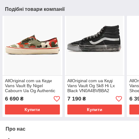
Подібні товари компанії
AllOriginal com ua Кеди
AllOriginal com ua Кеді
AllO
Vans Vault By Nigel
Vans Vault Og Sk8 Hi Lx
Vans
Cabourn Ua Og Authentic
Black VN0A4BVBBA2
Sho
Lx Multi VN0A4BV99RB
РОЗМІРІ ЗАПІТУЙТЕ
РОЗ
6 690
7 190
6 3
₴
₴
РОЗМІРИ ЗАПИТУЙТЕ
Купити
Купити
Про нас