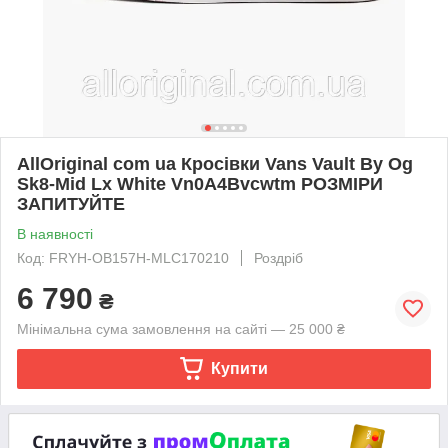
AllOriginal com ua Кросівки Vans Vault By Og
Sk8-Mid Lx White Vn0A4Bvcwtm РОЗМІРИ
ЗАПИТУЙТЕ
В наявності
Код: FRYH-OB157H-MLC170210
Роздріб
6 790
₴
Мінімальна сума замовлення на сайті — 25 000 ₴
Купити