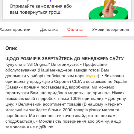
Характеристики
Доставка
Оплата
Умови повернення
Опис
ЩОДО РОЗМІРІВ ЗВЕРТАЙТЕСЬ ДО МЕНЕДЖЕРА САЙТУ
Купуючи в "All Original" Ви отримуєте: • Професійне
обслуговування (Наші менеджери завжди готові Вам
допомогти у виборі необхідної вам пари
взуття
). • Виключно
оригінальну продукцію з Європи і США з доставкою по Україні
(Завдяки прямим поставкам від виробника, ми можемо
гарантувати Вам, що придбана модель - це оригінал. Ніяких
люксових копій і підробок, тільки 100% оригінали). • Доступну
ціну; • Величезний асортимент товарів (В нашому інтернет-
магазині ви знайдете більше 2000 товарів різних марок та
виробників. Ми впевнені - ви точно знайдете те, що вам
сподобається). • Можливість повернення або обміну, якщо
замовлення не підійшло.