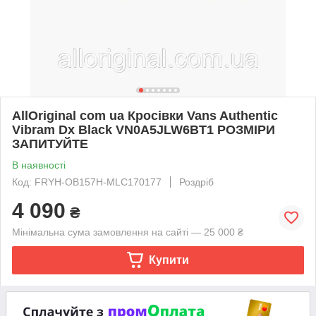
AllOriginal com ua Кросівки Vans Authentic
Vibram Dx Black VN0A5JLW6BT1 РОЗМІРИ
ЗАПИТУЙТЕ
В наявності
Код: FRYH-OB157H-MLC170177
Роздріб
4 090
₴
Мінімальна сума замовлення на сайті — 25 000 ₴
Купити