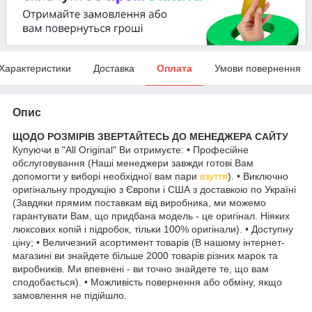
Характеристики
Доставка
Оплата
Умови повернення
Опис
ЩОДО РОЗМІРІВ ЗВЕРТАЙТЕСЬ ДО МЕНЕДЖЕРА САЙТУ
Купуючи в "All Original" Ви отримуєте: • Професійне
обслуговування (Наші менеджери завжди готові Вам
допомогти у виборі необхідної вам пари
взуття
). • Виключно
оригінальну продукцію з Європи і США з доставкою по Україні
(Завдяки прямим поставкам від виробника, ми можемо
гарантувати Вам, що придбана модель - це оригінал. Ніяких
люксових копій і підробок, тільки 100% оригінали). • Доступну
ціну; • Величезний асортимент товарів (В нашому інтернет-
магазині ви знайдете більше 2000 товарів різних марок та
виробників. Ми впевнені - ви точно знайдете те, що вам
сподобається). • Можливість повернення або обміну, якщо
замовлення не підійшло.