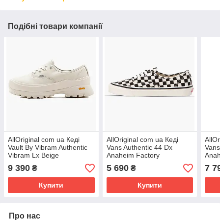
Подібні товари компанії
AllOriginal com ua Кеді
AllOriginal com ua Кеді
AllO
Vault By Vibram Authentic
Vans Authentic 44 Dx
Vans
Vibram Lx Beige
Anaheim Factory
Anah
VN0A5HZUW00 РОЗМІРИ
White/Black
VN0
9 390
5 690
7 7
₴
₴
ЗАПІТУЙТЕ
VN0A38ENOAK РОЗМІРИ
ЗАП
ЗАПІТУЙТЕ
Купити
Купити
Про нас