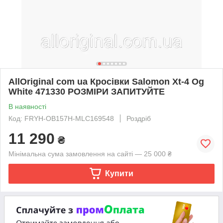
AllOriginal com ua Кросівки Salomon Xt-4 Og
White 471330 РОЗМІРИ ЗАПИТУЙТЕ
В наявності
Код: FRYH-OB157H-MLC169548
Роздріб
11 290
₴
Мінімальна сума замовлення на сайті — 25 000 ₴
Купити