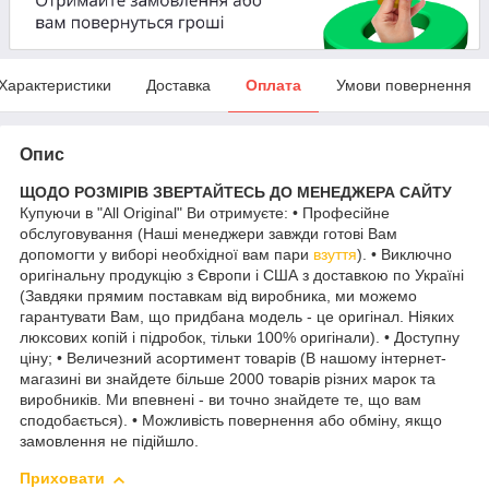
Характеристики
Доставка
Оплата
Умови повернення
Опис
ЩОДО РОЗМІРІВ ЗВЕРТАЙТЕСЬ ДО МЕНЕДЖЕРА САЙТУ
Купуючи в "All Original" Ви отримуєте: • Професійне
обслуговування (Наші менеджери завжди готові Вам
допомогти у виборі необхідної вам пари
взуття
). • Виключно
оригінальну продукцію з Європи і США з доставкою по Україні
(Завдяки прямим поставкам від виробника, ми можемо
гарантувати Вам, що придбана модель - це оригінал. Ніяких
люксових копій і підробок, тільки 100% оригінали). • Доступну
ціну; • Величезний асортимент товарів (В нашому інтернет-
магазині ви знайдете більше 2000 товарів різних марок та
виробників. Ми впевнені - ви точно знайдете те, що вам
сподобається). • Можливість повернення або обміну, якщо
замовлення не підійшло.
Приховати