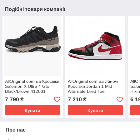
Подібні товари компанії
AllOriginal com ua Кросівки
AllOriginal com ua Жіночі
AllO
Salomon X Ultra 4 Gtx
Кросівки Jordan 1 Mid
Salo
Black/Brown 412881
Alternate Bred Toe
Hiki
РОЗМІРИ ЗАПИТУЙТЕ
BQ6472-079 (Оригінал)
L41
7 790
7 210
6 1
₴
₴
РОЗМІРИ ЗАПИТУЙТЕ
ЗАП
Купити
Купити
Про нас