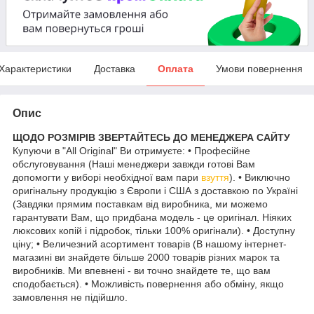
Характеристики
Доставка
Оплата
Умови повернення
Опис
ЩОДО РОЗМІРІВ ЗВЕРТАЙТЕСЬ ДО МЕНЕДЖЕРА САЙТУ
Купуючи в "All Original" Ви отримуєте: • Професійне
обслуговування (Наші менеджери завжди готові Вам
допомогти у виборі необхідної вам пари
взуття
). • Виключно
оригінальну продукцію з Європи і США з доставкою по Україні
(Завдяки прямим поставкам від виробника, ми можемо
гарантувати Вам, що придбана модель - це оригінал. Ніяких
люксових копій і підробок, тільки 100% оригінали). • Доступну
ціну; • Величезний асортимент товарів (В нашому інтернет-
магазині ви знайдете більше 2000 товарів різних марок та
виробників. Ми впевнені - ви точно знайдете те, що вам
сподобається). • Можливість повернення або обміну, якщо
замовлення не підійшло.