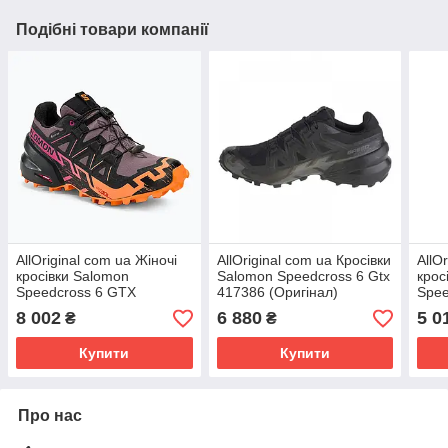
Подібні товари компанії
AllOriginal com ua Жіночі
AllOriginal com ua Кросівки
AllO
кросівки Salomon
Salomon Speedcross 6 Gtx
крос
Speedcross 6 GTX
417386 (Оригінал)
Spee
mnscap/black/bpa
РОЗМІРИ ЗАПИТУЙТЕ
крем
8 002
6 880
5 0
₴
₴
РОЗМІРИ ЗАПИТУЙТЕ
РОЗ
Купити
Купити
Про нас