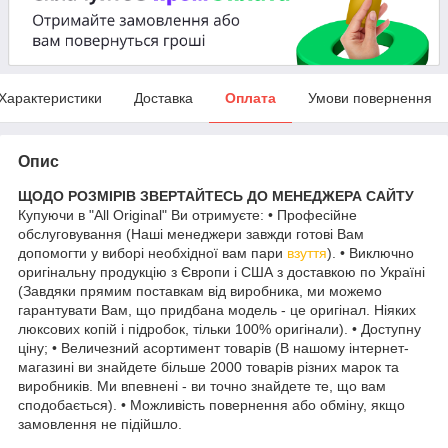
Характеристики
Доставка
Оплата
Умови повернення
Опис
ЩОДО РОЗМІРІВ ЗВЕРТАЙТЕСЬ ДО МЕНЕДЖЕРА САЙТУ
Купуючи в "All Original" Ви отримуєте: • Професійне
обслуговування (Наші менеджери завжди готові Вам
допомогти у виборі необхідної вам пари
взуття
). • Виключно
оригінальну продукцію з Європи і США з доставкою по Україні
(Завдяки прямим поставкам від виробника, ми можемо
гарантувати Вам, що придбана модель - це оригінал. Ніяких
люксових копій і підробок, тільки 100% оригінали). • Доступну
ціну; • Величезний асортимент товарів (В нашому інтернет-
магазині ви знайдете більше 2000 товарів різних марок та
виробників. Ми впевнені - ви точно знайдете те, що вам
сподобається). • Можливість повернення або обміну, якщо
замовлення не підійшло.