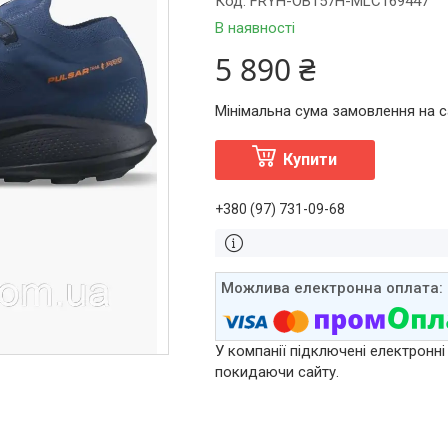
Код:
FRYH-OB157H-MLC169447
В наявності
5 890 ₴
Мінімальна сума замовлення на са
Купити
+380 (97) 731-09-68
У компанії підключені електронні
покидаючи сайту.