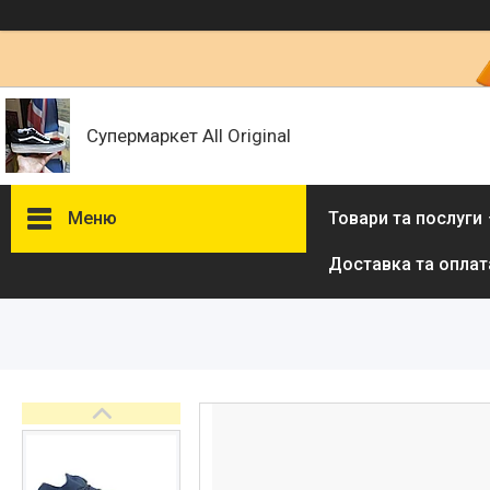
Супермаркет All Original
Меню
Товари та послуги
Доставка та оплат
Товари та послуги :
ВІДГУКИ
Ми в ТікТок :
Ми в Інстаграм :