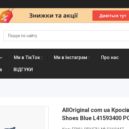
Ми в ТікТок :
Ми в Інстаграм :
Про нас
а
ВІДГУКИ
AllOriginal com ua Кросів
Shoes Blue L41593400