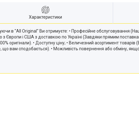
Характеристики
ючи в "All Original" Ви отримуєте: • Професійне обслуговування (
ію з Європи і США з доставкою по Україні (Завдяки прямим постав
и 100% оригінали). • Доступну ціну; • Величезний асортимент товарів
те, що вам сподобається). • Можливість повернення або обміну, якщ