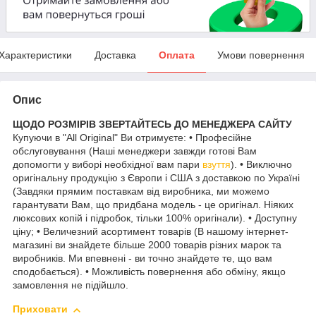
Характеристики
Доставка
Оплата
Умови повернення
Опис
ЩОДО РОЗМІРІВ ЗВЕРТАЙТЕСЬ ДО МЕНЕДЖЕРА САЙТУ
Купуючи в "All Original" Ви отримуєте: • Професійне
обслуговування (Наші менеджери завжди готові Вам
допомогти у виборі необхідної вам пари
взуття
). • Виключно
оригінальну продукцію з Європи і США з доставкою по Україні
(Завдяки прямим поставкам від виробника, ми можемо
гарантувати Вам, що придбана модель - це оригінал. Ніяких
люксових копій і підробок, тільки 100% оригінали). • Доступну
ціну; • Величезний асортимент товарів (В нашому інтернет-
магазині ви знайдете більше 2000 товарів різних марок та
виробників. Ми впевнені - ви точно знайдете те, що вам
сподобається). • Можливість повернення або обміну, якщо
замовлення не підійшло.
Приховати