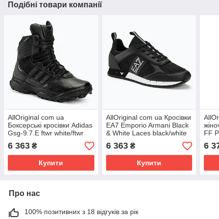
Подібні товари компанії
AllOriginal com ua
AllOriginal com ua Кросівки
AllO
Боксерські кросівки Adidas
EA7 Emporio Armani Black
жіно
Gsg-9.7.E ftwr white/ftwr
& White Laces black/white
FF P
white/core black РОЗМІРИ
РОЗМІРИ ЗАПИТУЙТЕ
РОЗ
6 363
6 363
6 3
₴
₴
ЗАПИТУЙТЕ
Купити
Купити
Про нас
100% позитивних з 18 відгуків за рік