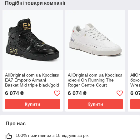
Подібні товари компанії
AllOriginal com ua Кросівки
AllOriginal com ua Кросівки
AllO
EA7 Emporio Armani
жіночі On Running The
бокс
Basket Mid triple black/gold
Roger Centre Court
Wres
РОЗМІРИ ЗАПИТУЙТЕ
white/lavender РОЗМІРИ
РОЗ
6 074
6 074
6 0
₴
₴
ЗАПИТУЙТЕ
Купити
Купити
Про нас
100% позитивних з 18 відгуків за рік