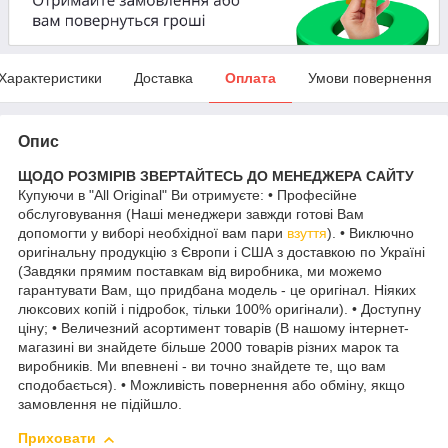
Характеристики
Доставка
Оплата
Умови повернення
Опис
ЩОДО РОЗМІРІВ ЗВЕРТАЙТЕСЬ ДО МЕНЕДЖЕРА САЙТУ
Купуючи в "All Original" Ви отримуєте: • Професійне
обслуговування (Наші менеджери завжди готові Вам
допомогти у виборі необхідної вам пари
взуття
). • Виключно
оригінальну продукцію з Європи і США з доставкою по Україні
(Завдяки прямим поставкам від виробника, ми можемо
гарантувати Вам, що придбана модель - це оригінал. Ніяких
люксових копій і підробок, тільки 100% оригінали). • Доступну
ціну; • Величезний асортимент товарів (В нашому інтернет-
магазині ви знайдете більше 2000 товарів різних марок та
виробників. Ми впевнені - ви точно знайдете те, що вам
сподобається). • Можливість повернення або обміну, якщо
замовлення не підійшло.
Приховати