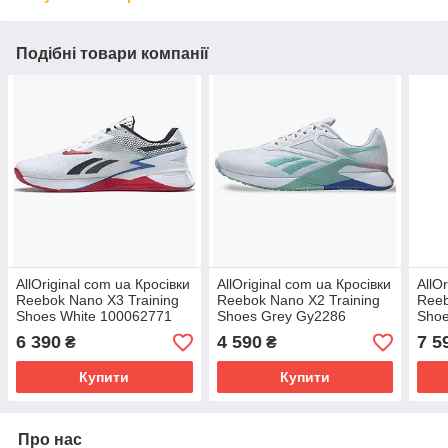
Подібні товари компанії
AllOriginal com ua Кросівки
AllOriginal com ua Кросівки
AllO
Reebok Nano X3 Training
Reebok Nano X2 Training
Reeb
Shoes White 100062771
Shoes Grey Gy2286
Shoe
РОЗМІРИ ЗАПИТУЙТЕ
РОЗМІРИ ЗАПИТУЙТЕ
РОЗ
6 390
4 590
7 5
₴
₴
Купити
Купити
Про нас