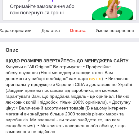
Характеристики
Доставка
Оплата
Умови повернення
Опис
ЩОДО РОЗМІРІВ ЗВЕРТАЙТЕСЬ ДО МЕНЕДЖЕРА САЙТУ
Купуючи в "All Original" Ви отримуєте: • Професійне
обслуговування (Наші менеджери завжди готові Вам
допомогти у виборі необхідної вам пари
взуття
). • Виключно
оригінальну продукцію з Європи і США з доставкою по Україні
(Завдяки прямим поставкам від виробника, ми можемо
гарантувати Вам, що придбана модель - це оригінал. Ніяких
люксових копій і підробок, тільки 100% оригінали). • Доступну
ціну; • Величезний асортимент товарів (В нашому інтернет-
магазині ви знайдете більше 2000 товарів різних марок та
виробників. Ми впевнені - ви точно знайдете те, що вам
сподобається). • Можливість повернення або обміну, якщо
замовлення не підійшло.