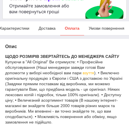
Характеристики
Доставка
Оплата
Умови повернення
Опис
ЩОДО РОЗМІРІВ ЗВЕРТАЙТЕСЬ ДО МЕНЕДЖЕРА САЙТУ
Купуючи в "All Original" Ви отримуєте: • Професійне
обслуговування (Наші менеджери завжди готові Вам
допомогти у виборі необхідної вам пари
взуття
). • Виключно
оригінальну продукцію з Європи і США з доставкою по Україні
(Завдяки прямим поставкам від виробника, ми можемо
гарантувати Вам, що придбана модель - це оригінал. Ніяких
люксових копій і підробок, тільки 100% оригінали). • Доступну
ціну; • Величезний асортимент товарів (В нашому інтернет-
магазині ви знайдете більше 2000 товарів різних марок та
виробників. Ми впевнені - ви точно знайдете те, що вам
сподобається). • Можливість повернення або обміну, якщо
замовлення не підійшло.