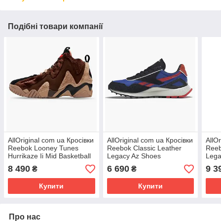
Подібні товари компанії
AllOriginal com ua Кросівки
AllOriginal com ua Кросівки
AllO
Reebok Looney Tunes
Reebok Classic Leather
Reeb
Hurrikaze Ii Mid Basketball
Legacy Az Shoes
Lega
Shoes Brown Gw4277
Blue/Black Gy0419
Grey
8 490
6 690
9 3
₴
₴
РОЗМІРИ
РОЗМІРИ ЗАПИТУЙТЕ
РОЗ
Купити
Купити
Про нас