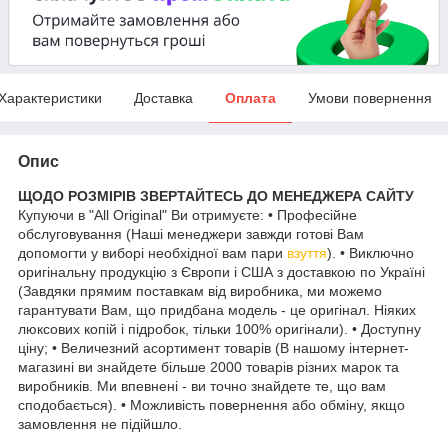
Характеристики
Доставка
Оплата
Умови повернення
Опис
ЩОДО РОЗМІРІВ ЗВЕРТАЙТЕСЬ ДО МЕНЕДЖЕРА САЙТУ
Купуючи в "All Original" Ви отримуєте: • Професійне
обслуговування (Наші менеджери завжди готові Вам
допомогти у виборі необхідної вам пари
взуття
). • Виключно
оригінальну продукцію з Європи і США з доставкою по Україні
(Завдяки прямим поставкам від виробника, ми можемо
гарантувати Вам, що придбана модель - це оригінал. Ніяких
люксових копій і підробок, тільки 100% оригінали). • Доступну
ціну; • Величезний асортимент товарів (В нашому інтернет-
магазині ви знайдете більше 2000 товарів різних марок та
виробників. Ми впевнені - ви точно знайдете те, що вам
сподобається). • Можливість повернення або обміну, якщо
замовлення не підійшло.