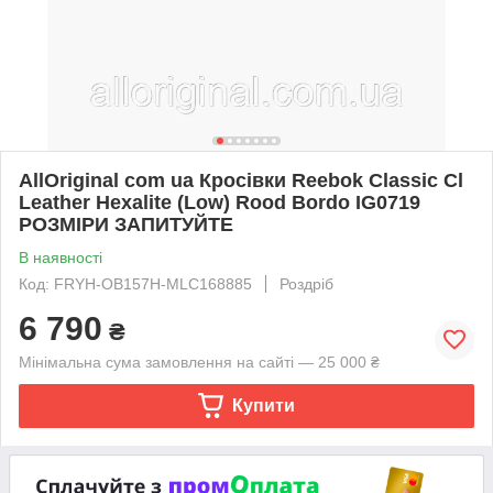
AllOriginal com ua Кросівки Reebok Classic Cl
Leather Hexalite (Low) Rood Bordo IG0719
РОЗМІРИ ЗАПИТУЙТЕ
В наявності
Код: FRYH-OB157H-MLC168885
Роздріб
6 790
₴
Мінімальна сума замовлення на сайті — 25 000 ₴
Купити