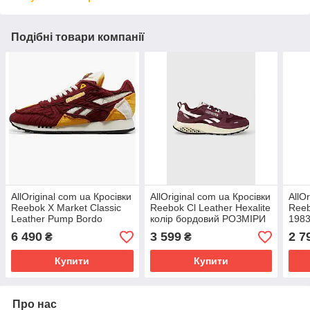
Подібні товари компанії
AllOriginal com ua Кросівки
AllOriginal com ua Кросівки
AllO
Reebok X Market Classic
Reebok Cl Leather Hexalite
Reeb
Leather Pump Bordo
колір бордовий РОЗМІРИ
1983
100069829 РОЗМІРИ
ЗАПИТУЙТЕ
РОЗ
6 490
3 599
2 7
₴
₴
ЗАПИТУЙТЕ
Купити
Купити
Про нас