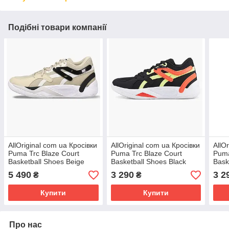
Подібні товари компанії
AllOriginal com ua Кросівки
AllOriginal com ua Кросівки
AllO
Puma Trc Blaze Court
Puma Trc Blaze Court
Puma
Basketball Shoes Beige
Basketball Shoes Black
Bask
376582-11 РОЗМІРИ
376582-03 РОЗМІРИ
376
5 490
3 290
3 2
₴
₴
ЗАПИТУЙТЕ
ЗАПИТУЙТЕ
ЗАП
Купити
Купити
Про нас