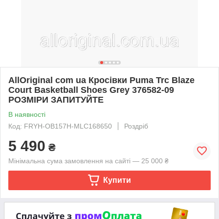
AllOriginal com ua Кросівки Puma Trc Blaze
Court Basketball Shoes Grey 376582-09
РОЗМІРИ ЗАПИТУЙТЕ
В наявності
Код: FRYH-OB157H-MLC168650
Роздріб
5 490
₴
Мінімальна сума замовлення на сайті — 25 000 ₴
Купити