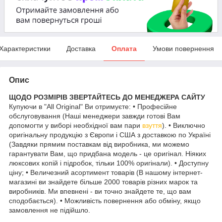
Характеристики
Доставка
Оплата
Умови повернення
Опис
ЩОДО РОЗМІРІВ ЗВЕРТАЙТЕСЬ ДО МЕНЕДЖЕРА САЙТУ
Купуючи в "All Original" Ви отримуєте: • Професійне
обслуговування (Наші менеджери завжди готові Вам
допомогти у виборі необхідної вам пари
взуття
). • Виключно
оригінальну продукцію з Європи і США з доставкою по Україні
(Завдяки прямим поставкам від виробника, ми можемо
гарантувати Вам, що придбана модель - це оригінал. Ніяких
люксових копій і підробок, тільки 100% оригінали). • Доступну
ціну; • Величезний асортимент товарів (В нашому інтернет-
магазині ви знайдете більше 2000 товарів різних марок та
виробників. Ми впевнені - ви точно знайдете те, що вам
сподобається). • Можливість повернення або обміну, якщо
замовлення не підійшло.