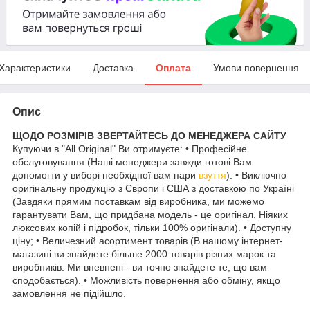
Характеристики
Доставка
Оплата
Умови повернення
Опис
ЩОДО РОЗМІРІВ ЗВЕРТАЙТЕСЬ ДО МЕНЕДЖЕРА САЙТУ
Купуючи в "All Original" Ви отримуєте: • Професійне
обслуговування (Наші менеджери завжди готові Вам
допомогти у виборі необхідної вам пари
взуття
). • Виключно
оригінальну продукцію з Європи і США з доставкою по Україні
(Завдяки прямим поставкам від виробника, ми можемо
гарантувати Вам, що придбана модель - це оригінал. Ніяких
люксових копій і підробок, тільки 100% оригінали). • Доступну
ціну; • Величезний асортимент товарів (В нашому інтернет-
магазині ви знайдете більше 2000 товарів різних марок та
виробників. Ми впевнені - ви точно знайдете те, що вам
сподобається). • Можливість повернення або обміну, якщо
замовлення не підійшло.