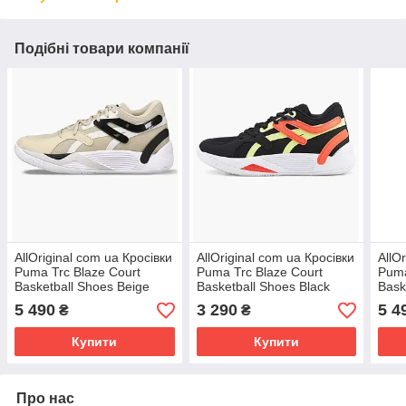
Подібні товари компанії
AllOriginal com ua Кросівки
AllOriginal com ua Кросівки
AllO
Puma Trc Blaze Court
Puma Trc Blaze Court
Puma
Basketball Shoes Beige
Basketball Shoes Black
Bask
376582-11 РОЗМІРИ
376582-03 РОЗМІРИ
376
5 490
3 290
5 4
₴
₴
ЗАПИТУЙТЕ
ЗАПИТУЙТЕ
ЗАП
Купити
Купити
Про нас