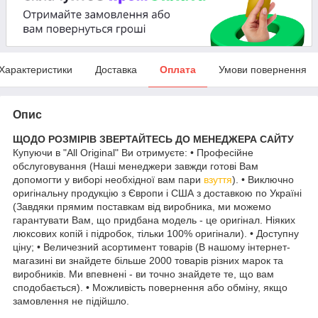
Характеристики
Доставка
Оплата
Умови повернення
Опис
ЩОДО РОЗМІРІВ ЗВЕРТАЙТЕСЬ ДО МЕНЕДЖЕРА САЙТУ
Купуючи в "All Original" Ви отримуєте: • Професійне
обслуговування (Наші менеджери завжди готові Вам
допомогти у виборі необхідної вам пари
взуття
). • Виключно
оригінальну продукцію з Європи і США з доставкою по Україні
(Завдяки прямим поставкам від виробника, ми можемо
гарантувати Вам, що придбана модель - це оригінал. Ніяких
люксових копій і підробок, тільки 100% оригінали). • Доступну
ціну; • Величезний асортимент товарів (В нашому інтернет-
магазині ви знайдете більше 2000 товарів різних марок та
виробників. Ми впевнені - ви точно знайдете те, що вам
сподобається). • Можливість повернення або обміну, якщо
замовлення не підійшло.