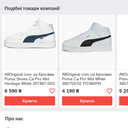
Подібні товари компанії
AllOriginal com ua Кросівки
AllOriginal com ua Кросівки
AllO
Puma Shoes Ca Pro Mid
Puma Ca Pro Mid White
Puma
Heritage White 387487-003
386759-02 РОЗМІРИ
386
РОЗМІРИ ЗАПИТУЙТЕ
ЗАПИТУЙТЕ
ЗАП
6 590
4 190
5 2
₴
₴
Купити
Купити
Про нас